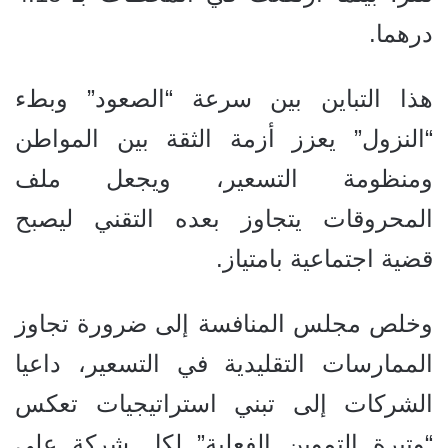
درهما.
هذا التباين بين سرعة “الصعود” وبطء
“النزول” يعزز أزمة الثقة بين المواطن
ومنظومة التسعير، ويجعل ملف
المحروقات يتجاوز بعده التقني ليصبح
قضية اجتماعية بامتياز.
وخلص مجلس المنافسة إلى ضرورة تجاوز
الممارسات التقليدية في التسعير، داعيا
الشركات إلى تبني استراتيجيات تعكس
“وتيرة التموين الفعلية” لكل شركة على