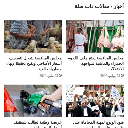
أخبار / مقالات ذات صلة
مجلس المنافسة يفتح ملف اللحوم
مجلس المنافسة يتدخل لتسقيف
الحمراء والماشية لمواجهة
أسعار الأضاحي ويفتح تحقيقا لإنهاء
الاختلالات
مضاربات العيد
23 يوليو، 2026
23 مايو، 2026
قيود الولوج لمهنة المحاماة على
عريضة وطنية تطالب بتسقيف
طاولة مجلس المنافسة
أسعار المحروقات