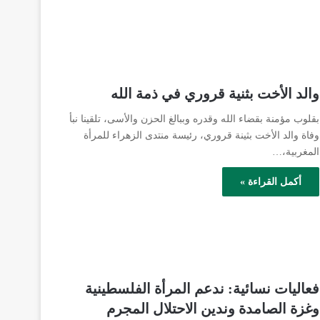
والد الأخت بثنية قروري في ذمة الله
بقلوب مؤمنة بقضاء الله وقدره وببالغ الحزن والأسى، تلقينا نبأ
وفاة والد الأخت بثينة قروري، رئيسة منتدى الزهراء للمرأة
المغربية،…
أكمل القراءة »
فعاليات نسائية: ندعم المرأة الفلسطينية
وغزة الصامدة وندين الاحتلال المجرم