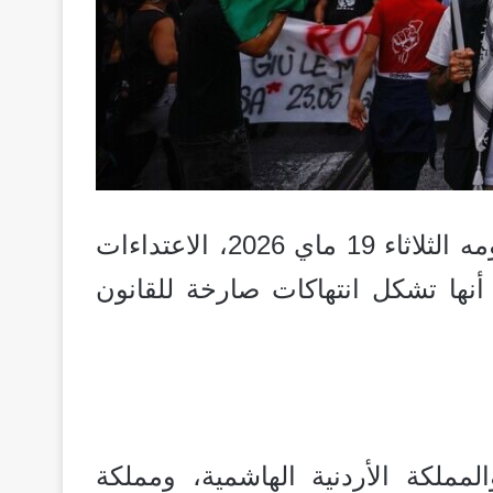
أدان وزراء خارجية 10 دول في بيان مشترك يومه الثلاثاء 19 ماي 2026، الاعتداءات
 أنها تشكل انتهاكات صارخة للقانون
لمملكة الأردنية الهاشمية، ومملكة