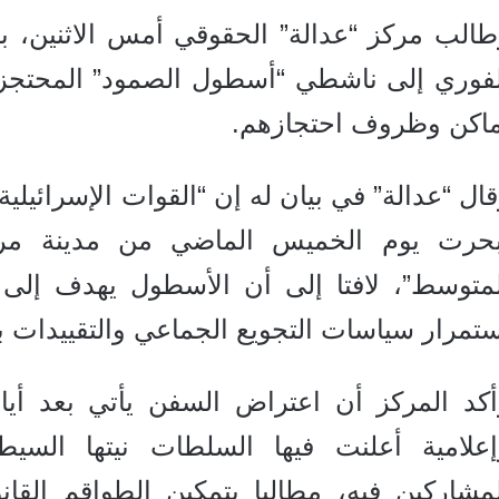
طالب مركز “عدالة” الحقوقي أمس الاثنين، بت
لفوري إلى ناشطي “أسطول الصمود” المحتجز
ماكن وظروف احتجازهم.
ال “عدالة” في بيان له إن “القوات الإسرائ
بحرت يوم الخميس الماضي من مدينة مرم
لمتوسط”، لافتا إلى أن الأسطول يهدف إلى
تمرار سياسات التجويع الجماعي والتقييدات 
أكد المركز أن اعتراض السفن يأتي بعد أيا
إعلامية أعلنت فيها السلطات نيتها الس
لمشاركين فيه، مطالبا بتمكين الطواقم القا