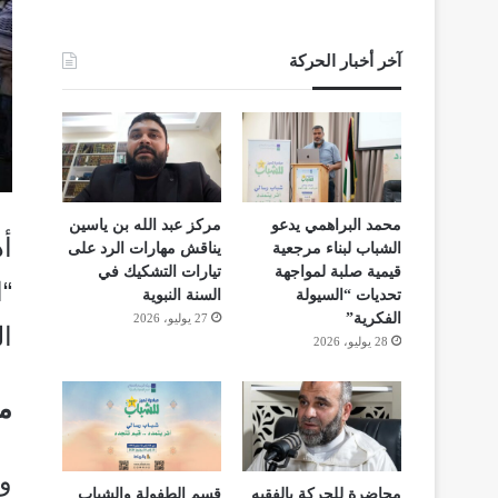
آخر أخبار الحركة
محمد البراهمي يدعو
مركز عبد الله بن ياسين
الشباب لبناء مرجعية
يناقش مهارات الرد على
قيمية صلبة لمواجهة
تيارات التشكيك في
“ا
تحديات “السيولة
السنة النبوية
الفكرية”
27 يوليو، 2026
ال
28 يوليو، 2026
م
و
محاضرة للحركة بالفقيه
قسم الطفولة والشباب