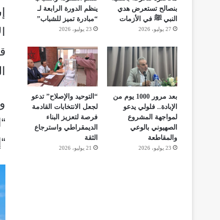
بنصالح تستعرض هدي
ينظم الدورة الرابعة لـ
إ
النبي ﷺ في الأزمات
“مبادرة تميز للشباب”
ال
27 يوليو، 2026
23 يوليو، 2026
ق
ال
بعد مرور 1000 يوم من
“التوحيد والإصلاح” تدعو
و
الإبادة.. فلولي يدعو
لجعل الانتخابات القادمة
لمواجهة المشروع
فرصة لتعزيز البناء
“
الصهيوني بالوعي
الديمقراطي واسترجاع
والمقاطعة
الثقة
“إ
23 يوليو، 2026
21 يوليو، 2026