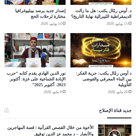
د. أوس رمّال يكتب: هل ما زالت
إصدار جديد يرصد بيبليوغرافيا
الديمقراطية الليبرالية نهايةَ التاريخ؟
مختارة لرحلات الحج
15 يوليو، 2026
14 يوليو، 2026
د أوس رمّال يكتب: حرية الفكر:
نور الدين الهادي يقدم كتابه “حرب
بين البناء المعرفي والفوضى
الإبادة الجماعية على غزة: أكتوبر
التأويلية
2023- أكتوبر 2025”
20 مايو، 2026
9 مايو، 2026
جديد قناة الإصلاح
الأخوة من خلال القصص القرآنية | قصة المهاجرين
والأنصار – د محمد عز الدين توفيق