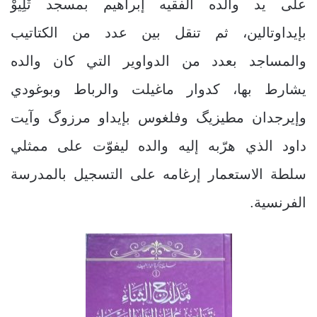
على يد والده الفقيه إبراهيم بمسجد تْلِيوْ
بإيداوتالين، ثم تنقل بين عدد من الكتاتيب
والمساجد بعدد من الدواوير التي كان والده
يشارط بها، كدوار ماغيلت والرباط وبوغودي
وإيرجدان مطيزيگ وفلغوس بإيداو مرزوگ وآيت
داود الذي هرّبه إليه والده ليفوّت على ممثلي
سلطة الاستعمار إرغامه على التسجيل بالمدرسة
الفرنسية.