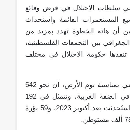
ي سلطات الاحتلال في فرض وقائع
ع المستعمرات القائمة واستحداث
 أن هاته الخطوة تهدد بمزيد من
لجغرافي بين التجمعات الفلسطينية،
تنفذها حكومة الاحتلال في مختلف
وتفيد معطيات نشرتها الهيئة شهر مارس الماضي بمناسبة يوم الأرض، أن نحو 542
مستوطنة وبؤرة استيطانية “إسرائيلية” تنتشر في الضفة الغربية، وتتمثل في 192
مستوطنة، و350 بؤرة، منها أكثر من 165 بؤرة استُحدثت بعد أكتوبر 2023، و59 بؤرة