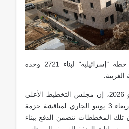
مقاومة الجدار والاستيطان عن خطة “إسرائيلية” لبناء 2721 وحدة
لغربية.
وقالت الهيئة في بيان لها يومه الإثنين 01 يونيو 2026، إن مجلس التخطيط الأعلى
التابع للإدارة المدنية للاحتلال سيعقد جلسة الأربعاء 3 يونيو الجاري لمناقشة حزمة
تلك المخططات تتضمن الدفع ببناء
 جديدة في مستوطنات الضفة الغربية، إلى جانب