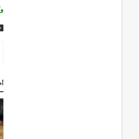
وك
أخ