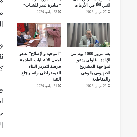
النبي ﷺ في الأزمات
“مبادرة تميز للشباب”
م
27 يوليو، 2026
23 يوليو، 2026
ال
و
بعد مرور 1000 يوم من
“التوحيد والإصلاح” تدعو
الإبادة.. فلولي يدعو
لجعل الانتخابات القادمة
لمواجهة المشروع
فرصة لتعزيز البناء
ك
الصهيوني بالوعي
الديمقراطي واسترجاع
والمقاطعة
الثقة
23 يوليو، 2026
21 يوليو، 2026
و
ا
ح
ال