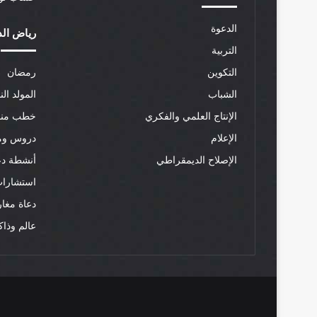
الدعوة
رياض الد
التربية
التكوين
رمضان
الشباب
المولد الن
الإنتاج العلمي والفكري
خطب منب
الإعلام
دروس وم
الإصلاح الديمقراطي
أنشطة دع
استشارات
دعاة مغار
عالم وذاك