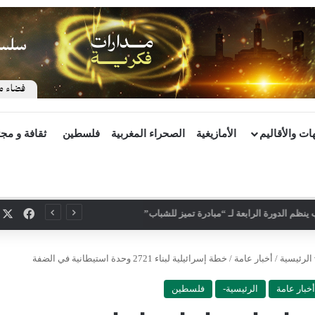
ات والأقاليم
الأمازيغية
الصحراء المغربية
فلسطين
ثقافة و مج
X
فيسب
ينظم الدورة الرابعة لـ “مبادرة تميز للشباب”
الرئيسية
/
أخبار عامة
/
خطة إسرائيلية لبناء 2721 وحدة استيطانية في الضفة
أخبار عامة
الرئيسية-
فلسطين