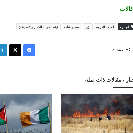
الات
الوسوم
الضفة الغربية
بؤرة
مستوطنات
هيئة مقاومة الجدار والاستيطان
فيسبوك
‫X
للمشاركة :
بار / مقالات ذات صلة