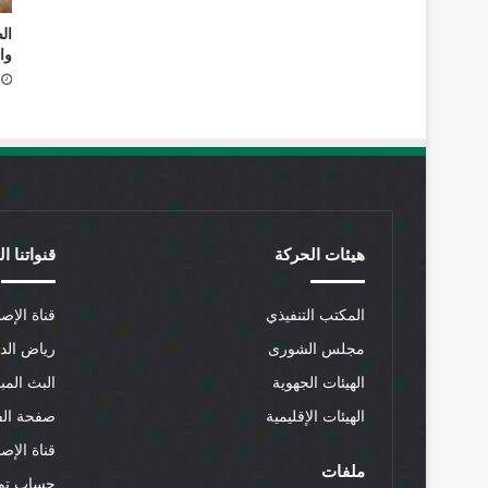
وا
هيئات الحركة
قنواتنا ا
المكتب التنفيذي
قناة الإصل
مجلس الشورى
رياض الد
الهيئات الجهوية
البث المب
الهيئات الإقليمية
صفحة الف
قناة الإص
ملفات
حساب توي