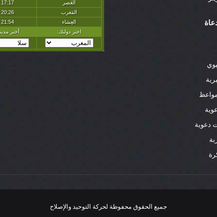
عاة
بوي
رية
واعظ
وية
 دعوية
بة
رة
جميع الحقوق محفوظة لحركة التوحيد والإصلاح