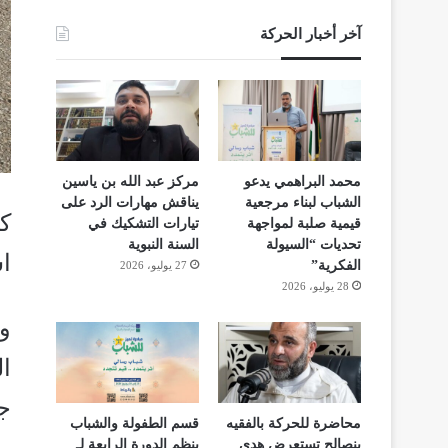
آخر أخبار الحركة
محمد البراهمي يدعو
مركز عبد الله بن ياسين
الشباب لبناء مرجعية
يناقش مهارات الرد على
ك
قيمية صلبة لمواجهة
تيارات التشكيك في
تحديات “السيولة
السنة النبوية
ا
الفكرية”
27 يوليو، 2026
28 يوليو، 2026
ج
محاضرة للحركة بالفقيه
قسم الطفولة والشباب
بنصالح تستعرض هدي
ينظم الدورة الرابعة لـ