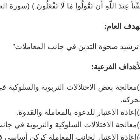
قْتاً عِندَ اللَّهِ أَن تَقُولُوا مَا لَا تَفْعَلُونَ ) (سورة الصف 2
هدف العام:
 ترشيد صحوة التدين في جانب المعاملات”
أهداف الفرعية:
1)معالجة بعض الاختلالات التربوية والسلوكية 
حركة.
لقدوة.
 المواطنين.
 التدين.