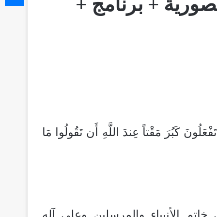
صورية + برنامج +
فْعَلُونَ كَبُرَ مَقْتاً عِندَ اللَّهِ أَن تَقُولُوا مَا
خاتم الأنبياء والمرسلين وعلى آله