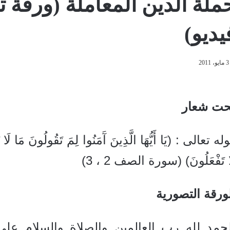
ملة الدين المعاملة (ورقة ت
يديو)
3 مايو، 2011
حت شعار
له تعالى : (يَا أَيُّهَا الَّذِينَ آَمَنُوا لِمَ تَقُولُونَ مَا لَا تَ
ا تَفْعَلُونَ) (سورة الصف 2 ، 3)
ورقة التصورية
لحمد لله رب العالمين والصلاة والسلام على 