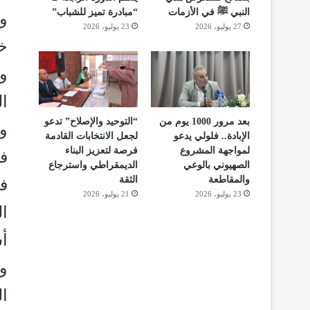
النبي ﷺ في الأزمات
“مبادرة تميز للشباب”
و
27 يوليو، 2026
23 يوليو، 2026
خي
وا
ا
بعد مرور 1000 يوم من
“التوحيد والإصلاح” تدعو
وق
الإبادة.. فلولي يدعو
لجعل الانتخابات القادمة
لمواجهة المشروع
فرصة لتعزيز البناء
ف
الصهيوني بالوعي
الديمقراطي واسترجاع
والمقاطعة
الثقة
ف
23 يوليو، 2026
21 يوليو، 2026
ال
أس
و
ال