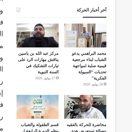
و
آخر أخبار الحركة
فن
ال
مع
محمد البراهمي يدعو
مركز عبد الله بن ياسين
وا
الشباب لبناء مرجعية
يناقش مهارات الرد على
قيمية صلبة لمواجهة
تيارات التشكيك في
ا
تحديات “السيولة
السنة النبوية
الفكرية”
27 يوليو، 2026
ر
28 يوليو، 2026
إ
ف
ر
محاضرة للحركة بالفقيه
قسم الطفولة والشباب
مث
بنصالح تستعرض هدي
ينظم الدورة الرابعة لـ