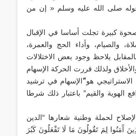
قوله صلى الله عليه وسلم « إن من
 صحوة كبيرة تجلت أساسا في الإقبال
اة، والصيام، وأداء الحج والعمرة،
المقابل يلاحظ وجود بعض الاختلالات
لأخلاق ولذلك قررت الحركة الإسهام
الاستراتيجي هو”ّالإسهام في ترشيد
ع الهوية والقيم” باعتبار ذلك شرطا
لإصلاح لحملة وطنية شعارها “الدين
مَنُوا لِمَ تَقُولُونَ مَا لَا تَفْعَلُونَ كَبُرَ