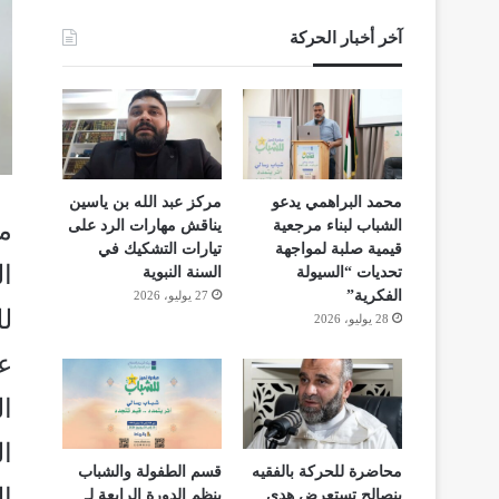
آخر أخبار الحركة
محمد البراهمي يدعو
مركز عبد الله بن ياسين
م
الشباب لبناء مرجعية
يناقش مهارات الرد على
قيمية صلبة لمواجهة
تيارات التشكيك في
ا
تحديات “السيولة
السنة النبوية
الفكرية”
27 يوليو، 2026
لل
28 يوليو، 2026
عل
ال
ال
محاضرة للحركة بالفقيه
قسم الطفولة والشباب
ال
بنصالح تستعرض هدي
ينظم الدورة الرابعة لـ