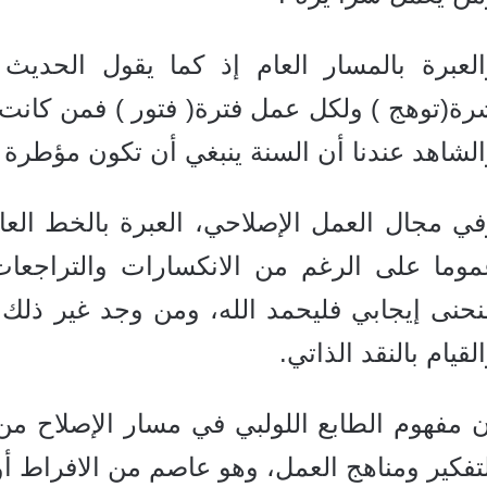
العبرة بالمسار العام إذ كما يقول الحدي
رة(توهج ) ولكل عمل فترة( فتور ) فمن كانت 
لشاهد عندنا أن السنة ينبغي أن تكون مؤطرة لحا
في مجال العمل الإصلاحي، العبرة بالخط الع
موما على الرغم من الانكسارات والتراجعا
حنى إيجابي فليحمد الله، ومن وجد غير ذلك ف
لقيام بالنقد الذاتي.
 مفهوم الطابع اللولبي في مسار الإصلاح من
تفكير ومناهج العمل، وهو عاصم من الافراط أو 