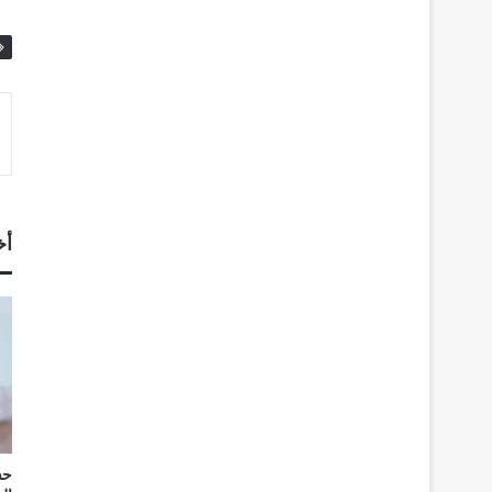
أخ
حس