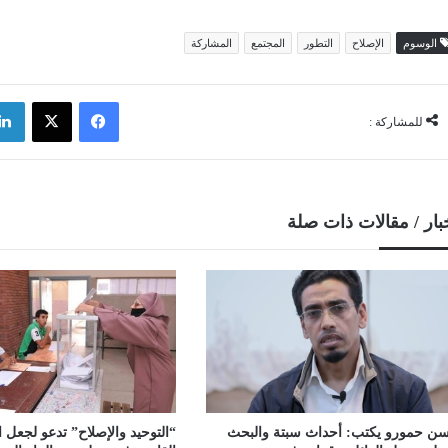
الوسوم
الإصلاح
التطور
المجتمع
المشاركة
فيسبوك
‫X
للمشاركة :
بار / مقالات ذات صلة
ن حمورو يكتب: أحداث سبتة والبحث
“التوحيد والإصلاح” تدعو لجعل ال