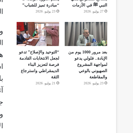
النبي ﷺ في الأزمات
“مبادرة تميز للشباب”
ال
27 يوليو، 2026
23 يوليو، 2026
و
ال
بعد مرور 1000 يوم من
“التوحيد والإصلاح” تدعو
هذ
الإبادة.. فلولي يدعو
لجعل الانتخابات القادمة
لمواجهة المشروع
فرصة لتعزيز البناء
ا
الصهيوني بالوعي
الديمقراطي واسترجاع
با
والمقاطعة
الثقة
23 يوليو، 2026
21 يوليو، 2026
آ
جا
و
ال