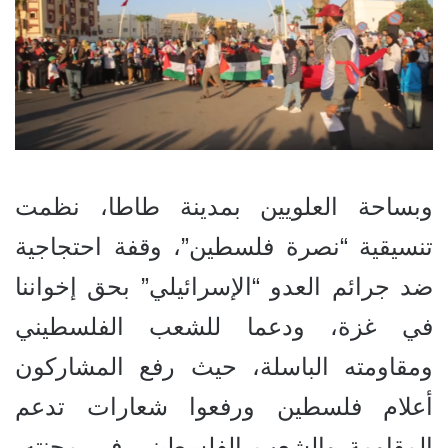
وبساحة العلويين بمدينة طاطا، نظمت
تنسيقية “نصرة فلسطين”، وقفة احتجاجية
ضد جرائم العدو “الإسرائيلي” بحق إخواننا
في غزة، ودعما للشعب الفلسطيني
ومقاومته الباسلة، حيث رفع المشاركون
أعلام فلسطين ورفعوا شعارات تدعم
المقاومة والشعب الفلسطيني في محنته،