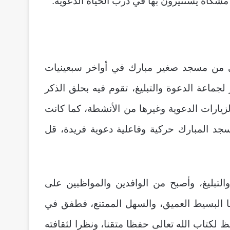
مشكاة يستنيرون بها في درب الحياة الدعوية.
ولى من مسجد صغير مبارك في أواخر سبعينيات
كز صغير لجماعة الدعوة والتبليغ، تقوم فيه بحلق الذكر
زيارات الدعوية وغيرها من الأنشطة، كما كانت
جد المبارك حركية وفاعلية دعوية فريدة، قل
لتبليغ، وأصبح من الوافدين والمواظبين على
ا البسيط العميق، والسهل الممتنع، فطفق في
 لكتاب الله تعالى حفظا متقنا، ونظرا لثقافته