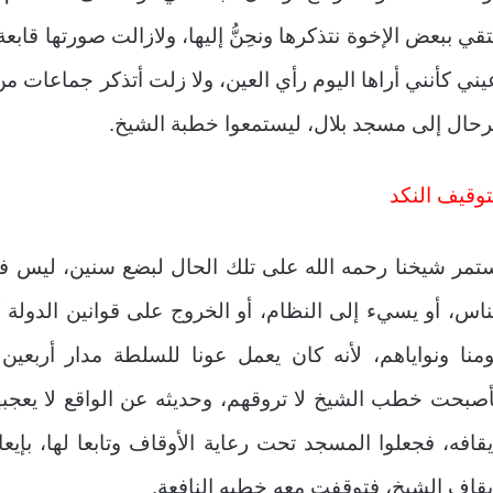
تقي ببعض الإخوة نتذكرها ونحِنُّ إليها، ولازالت صورتها قا
ني كأنني أراها اليوم رأي العين، ولا زلت أتذكر جماعات
رحال إلى مسجد بلال، ليستمعوا خطبة الشيخ.
توقيف النكد
تمر شيخنا رحمه الله على تلك الحال لبضع سنين، ليس في
ناس، أو يسيء إلى النظام، أو الخروج على قوانين الدولة ك
منا ونواياهم، لأنه كان يعمل عونا للسلطة مدار أربع
صبحت خطب الشيخ لا تروقهم، وحديثه عن الواقع لا يعجبهم
يقافه، فجعلوا المسجد تحت رعاية الأوقاف وتابعا لها، ب
يقاف الشيخ، فتوقفت معه خطبه النافعة.