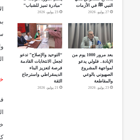
النبي ﷺ في الأزمات
“مبادرة تميز للشباب”
ال
27 يوليو، 2026
23 يوليو، 2026
بم
سب
وا
بعد مرور 1000 يوم من
“التوحيد والإصلاح” تدعو
ال
الإبادة.. فلولي يدعو
لجعل الانتخابات القادمة
لمواجهة المشروع
فرصة لتعزيز البناء
الصهيوني بالوعي
الديمقراطي واسترجاع
خط
والمقاطعة
الثقة
23 يوليو، 2026
21 يوليو، 2026
في
ال
خب
كل