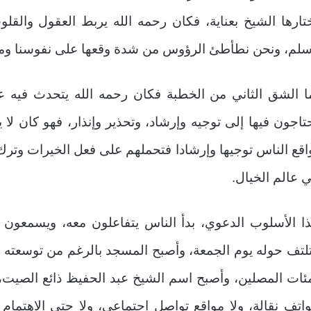
تارها الشيخ بعناية، فكان رحمه الله يربط العقول والقلو
لم، ونحن نطأطئ الرؤوس من شدة وقعها على نفوسنا ومن أث
ا الشق الثاني من الخطبة فكان رحمه الله يتحدث فيه عن
تاجون فيها إلى توجيه وإرشاد، وتحذير وإنذار، فهو كان ل
اقع الناس توجيها وإرشادا فتحملهم على فعل الخيرات وتر
 عالم الخيال.
ا الأسلوب الدعوي، بدأ الناس يتفاعلون معه، ويسمعون 
لتف حوله يوم الجمعة، وأصبح المسجد بالرغم من توسعته لا
ئات المصلين، وأصبح اسم الشيخ عبد الحفيظ ذائع الصيت، ول
اتف نقالة، ولا مواقع تواصل اجتماعي، ولا حتى الاهتمام