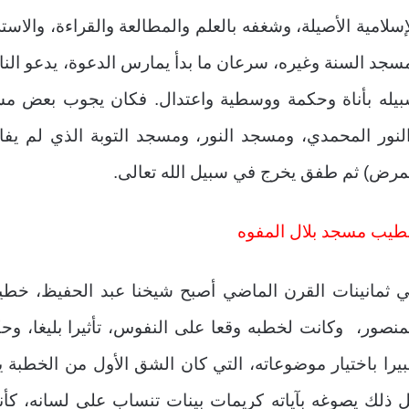
إسلامية الأصيلة، وشغفه بالعلم والمطالعة والقراءة، والاست
سجد السنة وغيره، سرعان ما بدأ يمارس الدعوة، يدعو ا
يله بأناة وحكمة ووسطية واعتدال. فكان يجوب بعض مساج
لنور المحمدي، ومسجد النور، ومسجد التوبة الذي لم يفا
مرض) ثم طفق يخرج في سبيل الله تعالى.
يب مسجد بلال المفوه
 ثمانينات القرن الماضي أصبح شيخنا عبد الحفيظ، خط
منصور، وكانت لخطبه وقعا على النفوس، تأثيرا بليغا، وحك
يرا باختيار موضوعاته، التي كان الشق الأول من الخطبة ي
 ذلك يصوغه بآياته كريمات بينات تنساب على لسانه، كأن