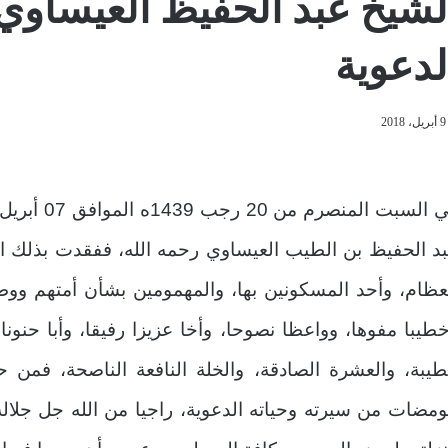
لشيخ عبد الحفيظ العيساوي
لدعوية
9 أبريل، 2018
د الحفيظ بن الطيب العيساوي رحمه الله، ففقدت بذلك الدع
عظام، وأحد المسكونين بها، والمهمومين بشأن أمتهم ووطن
طيبا مفوها، وواعظا نصوحا، وأخا عزيزا رفيقا، وأبا حنونا
طيبة، والعشرة الصادقة، والخلة النافعة الناصحة، فمن 
ومضات من سيرته وحياته الدعوية، راجيا من الله جل جلا