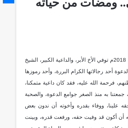
.. ومضات من حياته
في السبت المنصرم من 20 رجب 1439ه الموافق 07 أبريل 2018م توفي الأخ الأبر، والداعية الكبير، الشيخ
وة أحد رجالاتها الكرام البررة، وأحد رموزها
هم، فرحمة الله عليه، فقد كان داعية متمكنا،
، جمعتنا به منذ الصغر جوامع الدعوة، والصحبة
حقه علينا، ووفاء بقدره وأخوته أن ندون بعض
له أن أكون قد وفيت حقه، ورفعت قدره، وبينت