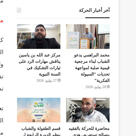
من
آخر أخبار الحركة
مس
كا
محمد البراهمي يدعو
مركز عبد الله بن ياسين
الشباب لبناء مرجعية
يناقش مهارات الرد على
وا
قيمية صلبة لمواجهة
تيارات التشكيك في
تحديات “السيولة
السنة النبوية
تف
الفكرية”
27 يوليو، 2026
28 يوليو، 2026
نظ
تع
ال
محاضرة للحركة بالفقيه
قسم الطفولة والشباب
مش
بنصالح تستعرض هدي
ينظم الدورة الرابعة لـ