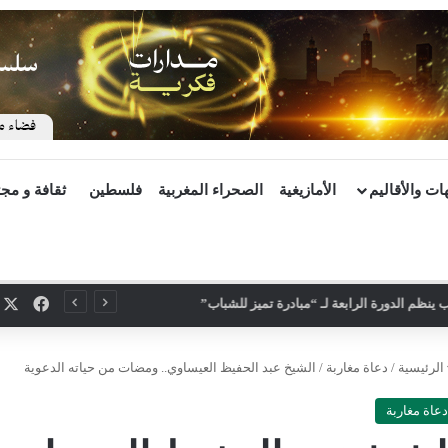
ات والأقاليم
الأمازيغية
الصحراء المغربية
فلسطين
ثقافة و مج
X
فيسب
ينظم الدورة الرابعة لـ “مبادرة تميز للشباب”
الرئيسية
/
دعاة مغاربة
/
الشيخ عبد الحفيظ العيساوي.. ومضات من حياته الدعوية
دعاة مغاربة