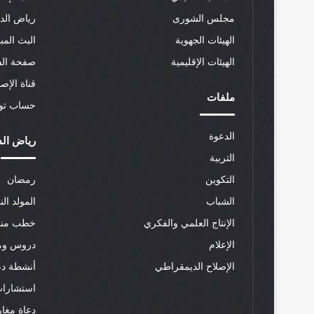
مجلس الشورى
رياض الد
الهيئات الجهوية
البث المب
الهيئات الإقليمية
صفحة الف
قناة الإص
ملفات
حساب توي
الدعوة
رياض الد
التربية
التكوين
رمضان
الشباب
المولد الن
الإنتاج العلمي والفكري
خطب منب
الإعلام
دروس وم
الإصلاح الديمقراطي
أنشطة دع
استشارات
دعاة مغار