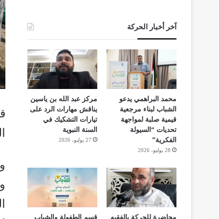
آخر أخبار الحركة
محمد البراهمي يدعو
مركز عبد الله بن ياسين
الشباب لبناء مرجعية
يناقش مهارات الرد على
قيمية صلبة لمواجهة
تيارات التشكيك في
تحديات “السيولة
السنة النبوية
ال
الفكرية”
27 يوليو، 2026
28 يوليو، 2026
و
و
ا
محاضرة للحركة بالفقيه
قسم الطفولة والشباب