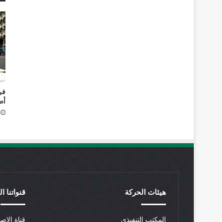
فر
أط
هيئات الحركة
قنواتنا ا
المكتب التنفيذي
قناة الإصل