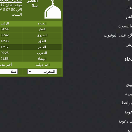
عاة
اشر
ايسبوك
لاح على اليوتيوب
تر
عاة
بوي
رية
واعظ
وية
 دعوية
بة