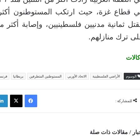
لى ترك منازلهم.
الات
الوسوم
الأراضي الفلسطينية
الاتحاد الأوربي
المستوطنين المتطرفين
بريطانيا
فرنسا
فيسبوك
‫X
للمشاركة :
بار / مقالات ذات صلة