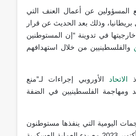
ع المسؤولين عن أعمال العنف التي
بريطانيا، وذلك بعد الحديث عن قرار
خارجيتها في تدوينة “إن المستوطنين
والفلسطينيين من خلال استهدافهم
اذ
الاتحاد
الأوروبي إجراءات لـ”منع
يد ومهاجمة الفلسطينيين في الضفة
مات اليومية التي ينفذها مستوطنون
في الضفة الغربية زادت أكثر من الثلثين منذ 7 أكتوبر 2023 مع بدء العملية العسكرية