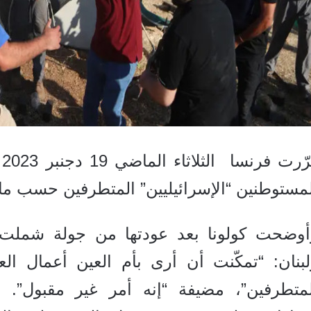
ق
مستوطنين “الإسرائيليين” المتطرفين حسب ما أع
أوضحت كولونا بعد عودتها من جولة شملت ال
لبنان: “تمكّنت أن أرى بأم العين أعمال ال
لمتطرفين”، مضيفة “إنه أمر غير مقبول”.
و