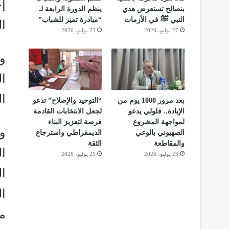
إ
بنصالح تستعرض هدي
ينظم الدورة الرابعة لـ
النبي ﷺ في الأزمات
“مبادرة تميز للشباب”
ال
27 يوليو، 2026
23 يوليو، 2026
ا
ال
بعد مرور 1000 يوم من
“التوحيد والإصلاح” تدعو
الإبادة.. فلولي يدعو
لجعل الانتخابات القادمة
لمواجهة المشروع
فرصة لتعزيز البناء
و
الصهيوني بالوعي
الديمقراطي واسترجاع
والمقاطعة
الثقة
ا
23 يوليو، 2026
21 يوليو، 2026
ا
ا
م