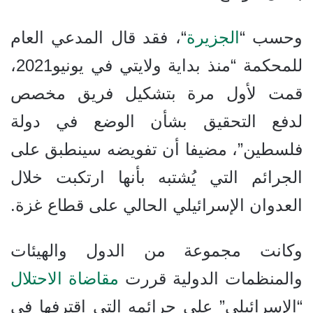
وحسب “
الجزيرة
“، فقد قال المدعي العام
للمحكمة “منذ بداية ولايتي في يونيو2021،
قمت لأول مرة بتشكيل فريق مخصص
لدفع التحقيق بشأن الوضع في دولة
فلسطين”، مضيفا أن تفويضه سينطبق على
الجرائم التي يُشتبه بأنها ارتكبت خلال
العدوان الإسرائيلي الحالي على قطاع غزة.
وكانت مجموعة من الدول والهيئات
والمنظمات الدولية
قررت
مقاضاة الاحتلال
“الإسرائيلي” على جرائمه التي اقترفها في