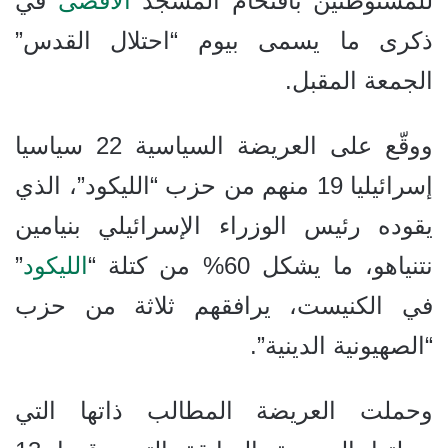
للمستوطنين باقتحام المسجد
الأقصى
في
ذكرى ما يسمى بيوم “احتلال القدس”
الجمعة المقبل.
ووقّع على العريضة السياسية 22 سياسيا
إسرائيليا 19 منهم من حزب “الليكود”، الذي
يقوده رئيس الوزراء الإسرائيلي بنيامين
نتنياهو، ما يشكل 60% من كتلة “
الليكود
”
في الكنيست، يرافقهم ثلاثة من حزب
“الصهيونية الدينية”.
وحملت العريضة المطالب ذاتها التي