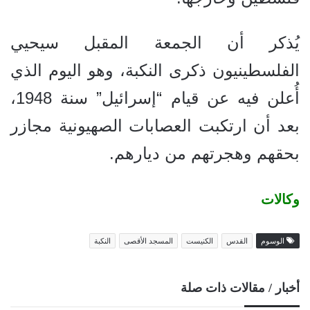
يُذكر أن الجمعة المقبل سيحيي
الفلسطينيون ذكرى النكبة، وهو اليوم الذي
أُعلن فيه عن قيام “إسرائيل” سنة 1948،
بعد أن ارتكبت العصابات الصهيونية مجازر
بحقهم وهجرتهم من ديارهم.
وكالات
الوسوم
القدس
الكنيست
المسجد الأقصى
النكبة
أخبار / مقالات ذات صلة