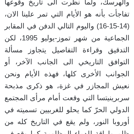
والهرسك، ولما نظرت الى تاريخ وقوعها
تفاجأت بأنه هو الأيام التي تمر علينا الان،
(14-15-16) واليوم التالي الدفن في المقابر
الجماعية من شهر تموز-يوليو 1995، لكن
التدقيق وقراءة التفاصيل يتجاوز مسألة
التوافق التاريخي الى الجانب الآخر، أو
الجوانب الأخرى كلها، فهذه الأيام ونحن
نعيش المجازر في غزة، هو ذكرى مذبحة
سربرينيتسا التي وقعت أمام مرأى المجتمع
الدولي الحرّ كما يحلو للغربيين تسميته في
أوروبا النور، ولم يقع في التاريخ كله من
ظلم وإراقة للدماء المظلومة كما وقع في