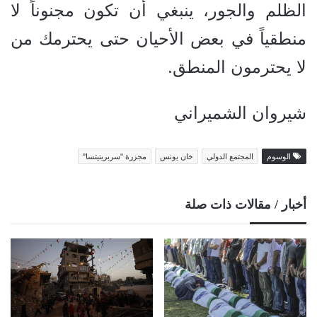
الظلم والجور، ينبغي أن تكون مجنوناً لا
منطقياً في بعض الأحيان حتى يحترمك من
لا يحترمون المنطق.
شيروان الشميراني
الوسوم
المجتمع الدولي
خان يونس
مجزرة "سربرينيتسا"
أخبار / مقالات ذات صلة