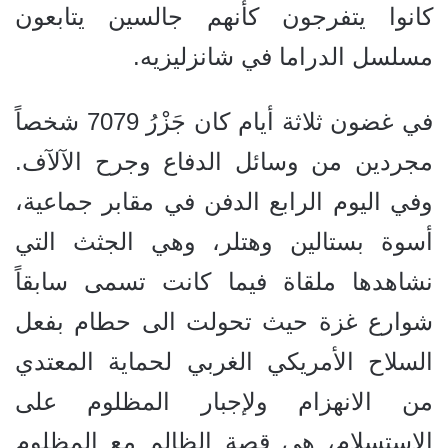
كانوا يتفرجون كأنهم جالسين يتابعون
مسلسل الدراما في شانزليزيه.
في غضون ثلاثة أيام كان جَزْرُ 7079 شخصاً
مجردين من وسائل الدفاع وجرح الآلآف.
وفي اليوم الرابع الدفن في مقابر جماعية،
أسوة بستالين وهتلر، وهي الجثث التي
نشاهدها ملقاة فيما كانت تسمى سابقاً
شوارع غزة حيث تحولت الى حطام بفعل
السلاح الأمريكي الغربي لحماية المعتدي
من الانهزام ولإجبار المظلوم على
الاستسلام، هي قصة الظالم مع المظلوم