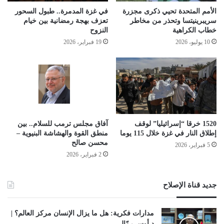
الأمم المتحدة تحيي ذكرى مجزرة
في غزة المدمرة.. طبول السحور
سريبرينيتسا وتحذر من مخاطر
تعزف بهجة رمضانية بين خيام
خطاب الكراهية
النزوح
10 يوليو، 2026
19 فبراير، 2026
1520 خرقا “إسرائيليا” لوقف
آفاق مجلس ترمب للسلام.. بين
إطلاق النار في غزة خلال 115 يوما
منطق القوة والهشاشة البنيوية –
محسن صالح
5 فبراير، 2026
2 فبراير، 2026
جديد قناة الإصلاح
مدارات فكرية: هل ما يزال الإنسان مركز العالم؟ |
د أوس رمّال