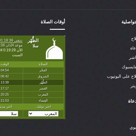
لتواصلية
أوقات الصلاة
اح
عاة
اشر
ايسبوك
لاح على اليوتيوب
تر
عاة
بوي