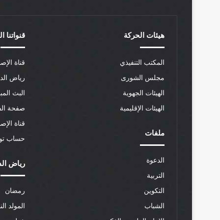
هيئات الحركة
قنواتنا ا
المكتب التنفيذي
قناة الإصل
مجلس الشورى
رياض الد
الهيئات الجهوية
البث المب
الهيئات الإقليمية
صفحة الف
قناة الإص
ملفات
حساب توي
الدعوة
رياض الد
التربية
التكوين
رمضان
الشباب
المولد الن