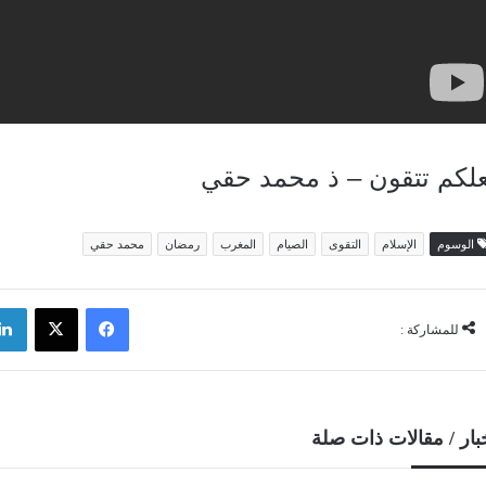
علكم تتقون – ذ محمد حقي
الوسوم
الإسلام
التقوى
الصيام
المغرب
رمضان
محمد حقي
فيسبوك
‫X
للمشاركة :
بار / مقالات ذات صلة