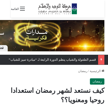
القائمة
قسم الطفولة والشباب ينظم الدورة الرابعة لـ “مبادرة تميز للشباب”
الرئيسية
/
رمضان
رمضان
كيف نستعد لشهر رمضان استعدادا
روحيا ومعنويا؟؟