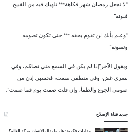
“لا تجعل رمضان شهر فكاهة*** تلهيك فيه من القبيح
فنونه”
“وعلم بأنك لن تقوم بحقه *** حتى تكون تصومه
وتصونه”
ويقول الآخر”إذا لم يكن في السمع مني تصامّم، وفي
بصري غض، وفي منطقي صمت، فحسبي إذن من
صومي الجوع والظمأ، وإن قلت صمت يوم فما صمت”.
جديد قناة الإصلاح
مدارات فكرية: هل ما يزال الإنسان مركز العالم؟ |