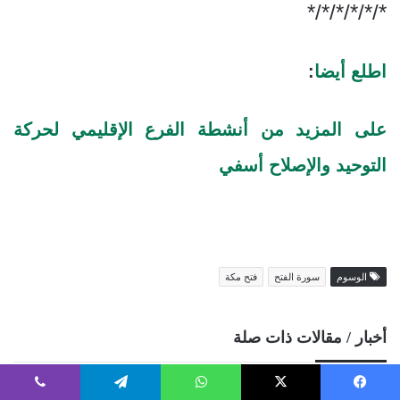
*/*/*/*/*/*
اطلع أيضا
:
على المزيد من أنشطة الفرع الإقليمي لحركة
التوحيد والإصلاح أسفي
الوسوم
سورة الفتح
فتح مكة
أخبار / مقالات ذات صلة
يسبوك
‫X
واتساب
تيلقرام
ڤايبر