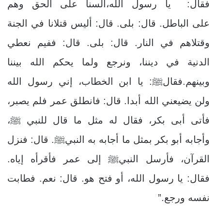
فقال: يا رسول الله،ألسنا على الحق وهم
على الباطل. قال: بلى. قال: أليس قتلانا في الجنة
وقتلاهم في النار. قال: بلى. قال: ففيم نعطي
الدنية في ديننا، ونرجع ولما يحكم الله بيننا
وبينهم.فقالﷺ: يا ابن الخطاب، إني رسول الله
ولن يضيعني الله أبدا. قال: فانطلق عمر فلم يصبر،
فأتى أبى بكر، فقال له مثل ما قال للنبي ﷺ،
وأجابه أبو بكر بمثل ما أجابه به النبيﷺ. قال: فنزل
القرآن، فأرسل النبيﷺ إلى عمر فأقرأه إياه.
فقال: يا رسول الله، أو فتح هو. قال: نعم. فطابت
نفسه ورجع.”