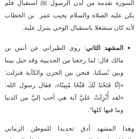
السورة تقدمه من لدن الرسول ﷺ استقبال فلم
يكن عليه الصلاة والسلام يجيب عمر بن الخطاب
لأنه كان منشغلا باستقبال الوحي يتنزل عليه.
المشهد الثاني
: روى الطبراني عن أنس بن
مالك قال: لما رجعنا من الحديبية وقد حيل بيننا
وبين نُسكنا، فنحن بين الحزن والكآبة فنزلت:
«إنَّا فَتَحْنَا لَكَ فَتْحًا مُبِينًا»، فقال رسول الله:
«لقد أُنْزِلَتْ عَليَّ آية هي أحب إليَّ من الدنيا
وما فيها كلها”.
وهذا المشهد أدق تحديدا للموطن الزماني