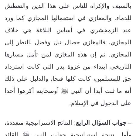
بالسيف والإكراه للناس على هذا الدين والتعطش
للدماء. والمغازي في استعمالها المجازي كما ورد
عند الزمخشري في أساس البلاغة هي خلاف
المخازي، فالمغازي خصال نبل وفضل بالنظر إلى
المخازي. ثم إن هذه المغازي لمن تأمل مسارها
التاريخي ابتداء من غزوة بدر التي كانت استرداد
حق للمسلمين، كانت كلها فتحا، والدليل على ذلك
أنه ما ثبت أبدا أن النبي ﷺ أوصحابته أكرهوا أحدا
على الدخول في الإسلام.
–
جواب السؤال الرابع
: النتائج الاستراتيجية متعددة،
وأول نتيجة استراتيجية جعلت النبي ﷺ القائد