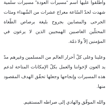
وأطلقوا عليها اسم “مسيرات العودة” مسيرات سلمية
شهدت لحدّ السّاعة معراج عشرات من الشّهداء ومئات
الجرحى والمصابين بجروح بليغة برصاص الطّغاة
المحتلّين الغاصبين الهمجيين الذين لا يرعون في
المؤمنين إلاّ ولا ذمّة.
وعلينا وعلى كلّ أحرار العالم من المسلمين وغيرهم مدّ
يد العون لإخواننا والعمل بكلّ الإمكانات المتاحة لدعم
هذه المسيرات وإنجاحها وجعلها تحقّق الهدف المقصود
منها.
والله الموفّق والهادي إلى صراطه المستقيم.