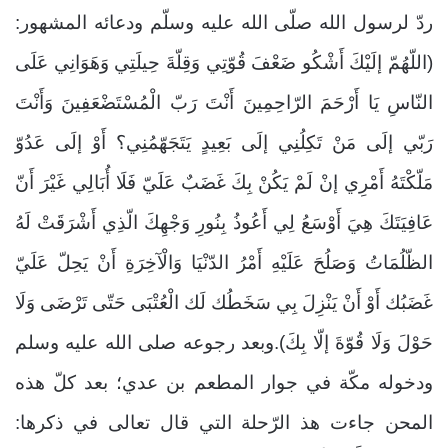
ردّ لرسول الله صلّى الله عليه وسلّم ودعائه المشهور:
(اللّهُمّ إلَيْكَ أَشْكُو ضَعْفَ قُوّتِي وَقِلّةَ حِيلَتِي وَهَوَانِي عَلَى
النّاسِ يَا أَرْحَمَ الرّاحِمِينَ أَنْتَ رَبّ الْمُسْتَضْعَفِينَ وَأَنْتَ
رَبّي إلَى مَنْ تَكِلُنِي إلَى بَعِيدٍ يَتَجَهّمُنِي؟ أَوْ إلَى عَدُوّ
مَلّكْتَهُ أَمْرِي إنْ لَمْ يَكُنْ بِكَ غَضَبٌ عَلَيّ فَلَا أُبَالِي غَيْرَ أَنّ
عَافِيَتَكَ هِيَ أَوْسَعُ لِي أَعُوذُ بِنُورِ وَجْهِكَ الّذِي أَشْرَقَتْ لَهُ
الظّلُمَاتُ وَصَلُحَ عَلَيْهِ أَمْرُ الدّنْيَا وَالْآخِرَةِ أَنْ يَحِلّ عَلَيّ
غَضَبُك أَوْ أَنْ يَنْزِلَ بِي سَخَطُك لَك الْعُتْبَى حَتّى تَرْضَى وَلَا
حَوْلَ وَلَا قُوّةَ إلّا بِكَ).وبعد رجوعه صلى الله عليه وسلم
ودخوله مكّة في جوار المطعم بن عدي؛ بعد كلّ هذه
المحن جاءت هذ الرّحلة التي قال تعالى في ذكرها: