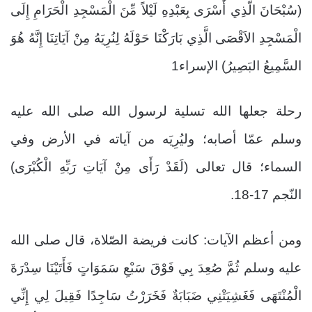
(سُبْحَانَ الَّذِي أَسْرَى بِعَبْدِهِ لَيْلاً مِّنَ الْمَسْجِدِ الْحَرَامِ إِلَى
الْمَسْجِدِ الاَقْصَى الَّذِي بَارَكْنَا حَوْلَهُ لِنُرِيَهُ مِنْ آيَاتِنَا إِنَّهُ هُوَ
السَّمِيعُ البَصِيرُ) الإسراء1
رحلة جعلها الله تسلية لرسول الله صلى الله عليه
وسلم عمّا أصابه؛ وليُرِيَه من آياته في الأرض وفي
السماء؛ قال تعالى (لَقَدْ رَأَى مِنْ آيَاتِ رَبِّهِ الْكُبْرَى)
النّجم 17-18.
ومن أعظم الآيات: كانت فريضة الصّلاة، قال صلى الله
عليه وسلم ثُمَّ صُعِدَ بِي فَوْقَ سَبْعِ سَمَوَاتٍ فَأَتَيْنَا سِدْرَةَ
الْمُنْتَهَى فَغَشِيَتْنِي ضَبَابَةٌ فَخَرَرْتُ سَاجِدًا فَقِيلَ لِي إِنِّي