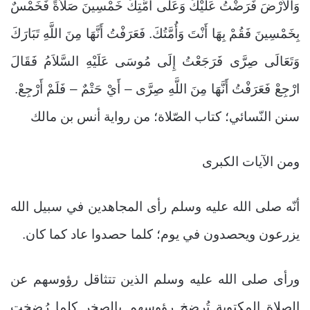
وَالأَرْضَ فَرَضْتُ عَلَيْكَ وَعَلَى أُمَّتِكَ خَمْسِينَ صَلاَةً فَخَمْسٌ
بِخَمْسِينَ فَقُمْ بِهَا أَنْتَ وَأُمَّتُكَ. فَعَرَفْتُ أَنَّهَا مِنَ اللَّهِ تَبَارَكَ
وَتَعَالَى صِرَّى فَرَجَعْتُ إِلَى مُوسَى عَلَيْهِ السَّلاَمُ فَقَالَ
ارْجِعْ فَعَرَفْتُ أَنَّهَا مِنَ اللَّهِ صِرَّى – أَيْ حَتْمٌ – فَلَمْ أَرْجِعْ.
سنن النّسائي؛ كتاب الصّلاة؛ من رواية أنس بن مالك
ومن الآيات الكبرى
أنّه صلى الله عليه وسلم رأى المجاهدين في سبيل الله
يزرعون ويحصدون في يوم؛ كلما حصدوا عاد كما كان.
ورأى صلى الله عليه وسلم الذين تتثاقل رؤوسهم عن
الصلاة المكتوبة تُرضخ رؤوسهم بالصخر كلما رُضخت