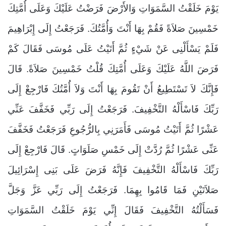
يَوْمَ خَلَقْتُ السَّمَوَاتِ وَالأَرْضَ فَرَضْتُ عَلَيْكَ وَعَلَى أُمَّتِكَ
خَمْسِينَ صَلاَةً فَقُمْ بِهَا أَنْتَ وَأُمَّتُكَ. فَرَجَعْتُ إِلَى إِبْرَاهِيمَ
فَلَمْ يَسْأَلْنِى عَنْ شَيْءٍ ثُمَّ أَتَيْتُ عَلَى مُوسَى فَقَالَ كَمْ
فَرَضَ اللَّهُ عَلَيْكَ وَعَلَى أُمَّتِكَ قُلْتُ خَمْسِينَ صَلاَةً. قَالَ
فَإِنَّكَ لاَ تَسْتَطِيعُ أَنْ تَقُومَ بِهَا أَنْتَ وَلاَ أُمَّتُكَ فَارْجِعْ إِلَى
رَبِّكَ فَاسْأَلْهُ التَّخْفِيفَ. فَرَجَعْتُ إِلَى رَبِّي فَخَفَّفَ عَنِّي
عَشْرًا ثُمَّ أَتَيْتُ مُوسَى فَأَمَرَنِي بِالرُّجُوعِ فَرَجَعْتُ فَخَفَّفَ
عَنِّى عَشْرًا ثُمَّ رُدَّتْ إِلَى خَمْسِ صَلَوَاتٍ. قَالَ فَارْجِعْ إِلَى
رَبِّكَ فَاسْأَلْهُ التَّخْفِيفَ فَإِنَّهُ فَرَضَ عَلَى بَنِى إِسْرَائِيلَ
صَلاَتَيْنِ فَمَا قَامُوا بِهِمَا. فَرَجَعْتُ إِلَى رَبِّي عَزَّ وَجَلَّ
فَسَأَلْتُهُ التَّخْفِيفَ فَقَالَ إِنِّي يَوْمَ خَلَقْتُ السَّمَوَاتِ