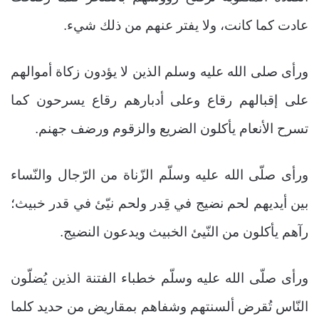
عادت كما كانت، ولا يفتر عنهم من ذلك شيء.
ورأى صلى الله عليه وسلم الذين لا يؤدون زكاة أموالهم
على إقبالهم رقاع وعلى أدبارهم رقاع يسرحون كما
تسرح الأنعام يأكلون الضريع والزقوم ورضف جهنم.
ورأى صلّى الله عليه وسلّم الزّناة من الرّجال والنّساء
بين أيديهم لحم نضيج في قِدر ولحم نيّئ في قدر خبيث؛
رآهم يأكلون من النّيئ الخبيث ويدعون النضيج.
ورأى صلّى الله عليه وسلّم خطباء الفتنة الذين يُضلّون
النّاس تُقرض ألسنتهم وشفاهم بمقاريض من حديد كلما