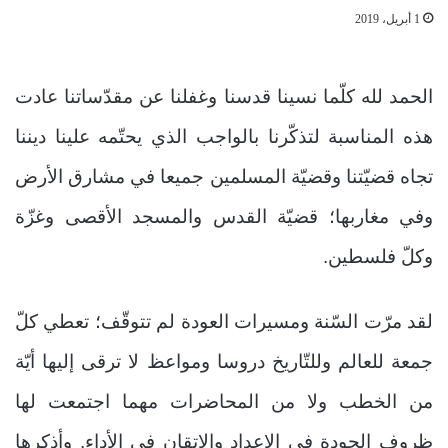
1 أبريل، 2019
الحمد لله كلّما نسينا قدسنا وغفلنا عن مقدّساتنا عادت
هذه المناسبة لتذكّرنا بالواجب الذي يحتّمه علينا ديننا
تجاه قضيّتنا وقضيّة المسلمين جميعا في مشارق الأرض
وفي مغاربها؛ قضيّة القدس والمسجد الأقصى وغزّة
وكلّ فلسطين.
لقد مرّت السّنة ومسيرات العودة لم تتوقّف؛ تعطي كلّ
جمعة للعالم وللتّاريخ دروسا ومواعظ لا ترقى إليها أيّة
من الخطب ولا من المحاضرات مهما اجتمعت لها
ظروف الجودة في الإعداد والإتقان في الأداء. وأذكرها