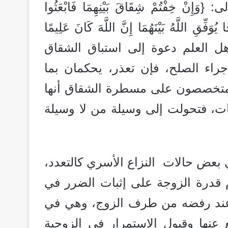
 خِفْتُمْ شِقَاقَ بَيْنِهِمَا فَابْعَثُوا
ُوَفِّقِ اللَّهُ بَيْنَهُمَا إِنَّ اللَّهَ كَانَ عَلِيمًا
نبه كثير من أهل العلم دعوة إلى استباق الشقاق
اء الصلح، فإن تعذر، يحكمان بما
 المتخصصون على مسطرة الشقاق أنها
ّنات، فتحولت إلى وسيلة من لا وسيلة
 بعض حالات النزاع الأسري كالتعدد،
قدرة الزوجة على إثبات الضرر في
 عند رفضه من طرف الزوج، وهي في
عنها وقبول الاستمرار في الزوجية