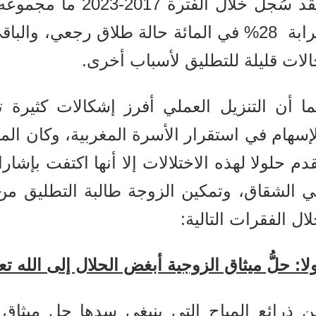
لات قليلة للتطليق لأسباب أخرى.
ما أن التنزيل العملي أفرز إشكالات كثيرة 
إسهام في استقرار الأسرة المغربية، وكان المأ
دم حلولا لهذه الاختلالات إلا أنها اكتفت بإش
ي الشقاق، وتمكين الزوجة طالبة التطليق من
ال الفقرات التالية:
لا: حلُّ ميثاق الزوجية أبغض الحلال إلى الله تع
 ذرائع المباح التي ينبغي سدها حل ميثاق ا