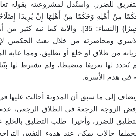
تفريق للضرر. واستُدل لمشروعيته بقوله تعالى: {وَإِنْ
كَمًا مِنْ أَهْلِهِ وَحَكَمًا مِنْ أَهْلِهَا إِنْ يُرِيدَا إِصْلَاحًا ي
خَبِيرًا} [النساء: 35]. والآية كما 
لأسري ومحاصرته من خلال بعث الحكمين لإجر
ريانه من طلاق أو خلع أو تطليق. ومما عابه
 تُحدد لها تعريفا منضبطا، ولم تشترط لها بي
ه في هدم الأسرة.
ضاف إلى ما سبق أن المدونة أحالت عليها في
فض الزوجة الرجعة في الطلاق الرجعي، عدم 
لتطليق للضرر، وأخيرا طلب التطليق بالخلع
جملها حالات يمكن عند هدوء النفس التراجع 