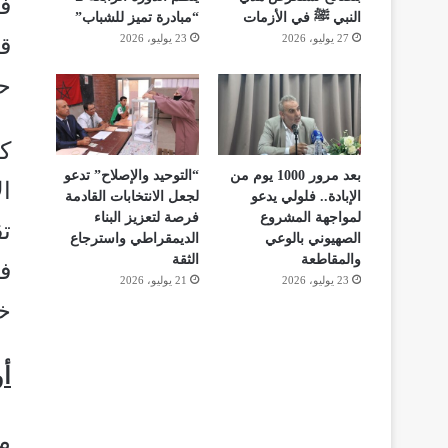
النبي ﷺ في الأزمات
“مبادرة تميز للشباب”
27 يوليو، 2026
23 يوليو، 2026
حا
ك
بعد مرور 1000 يوم من
“التوحيد والإصلاح” تدعو
ال
الإبادة.. فلولي يدعو
لجعل الانتخابات القادمة
لمواجهة المشروع
فرصة لتعزيز البناء
تق
الصهيوني بالوعي
الديمقراطي واسترجاع
والمقاطعة
الثقة
ف
23 يوليو، 2026
21 يوليو، 2026
خل
أو
من