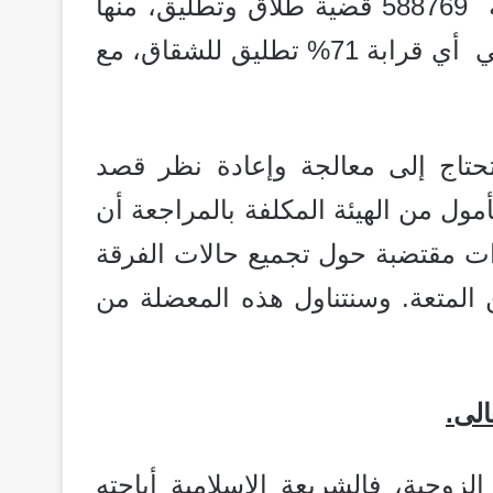
فقد سُجل خلال الفترة 2017-2023 ما مجموعه 588769 قضية طلاق وتطليق، منها
قرابة 28% في المائة حالة طلاق رجعي، والباقي أي قرابة 71% تطليق للشقاق، مع
تحتاج إلى معالجة وإعادة نظر قصد
مول من الهيئة المكلفة بالمراجعة أن
ارات مقتضبة حول تجميع حالات الفرقة
 المتعة. وسنتناول هذه المعضلة من
الى.
لزوجية، فالشريعة الإسلامية أباحته