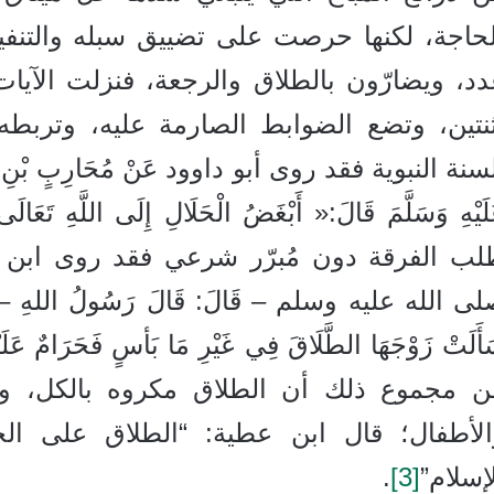
لحاجة، لكنها حرصت على تضييق سبله والتنفي
د، ويضارّون بالطلاق والرجعة، فنزلت الآيات 
ثنتين، وتضع الضوابط الصارمة عليه، وتربطه
سنة النبوية فقد روى أبو داوود عَنْ مُحَارِبٍ بْنِ دِثَارٍ ع
لَيْهِ وَسَلَّمَ قَالَ:« أَبْغَضُ الْحَلَالِ إِلَى اللَّهِ تَعَال
ب الفرقة دون مُبرّر شرعي فقد روى ابن ماجه عَ
ى الله عليه وسلم – قَالَ: قَالَ رَسُولُ اللهِ – ص
أَلَتْ زَوْجَهَا الطَّلَاقَ فِي غَيْرِ مَا بَأسٍ فَحَرَامٌ عَلَيْهَ
ن مجموع ذلك أن الطلاق مكروه بالكل، وأ
الأطفال؛ قال ابن عطية: “الطلاق على ال
إسلام”
[3]
.