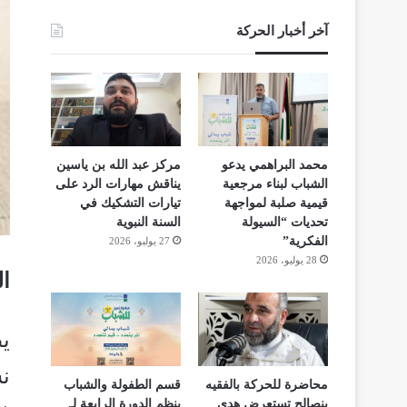
آخر أخبار الحركة
محمد البراهمي يدعو
مركز عبد الله بن ياسين
الشباب لبناء مرجعية
يناقش مهارات الرد على
قيمية صلبة لمواجهة
تيارات التشكيك في
تحديات “السيولة
السنة النبوية
الفكرية”
27 يوليو، 2026
28 يوليو، 2026
ا
ي
ن
محاضرة للحركة بالفقيه
قسم الطفولة والشباب
بنصالح تستعرض هدي
ينظم الدورة الرابعة لـ