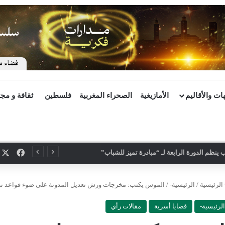
ات والأقاليم
الأمازيغية
الصحراء المغربية
فلسطين
ثقافة و مج
X
فيسب
ينظم الدورة الرابعة لـ “مبادرة تميز للشباب”
الرئيسية
/
الرئيسية-
/
الموس يكتب: مخرجات ورش تعديل المدونة على ضوء قواعد تقييد 
الرئيسية-
قضايا أسرية
مقالات رأي