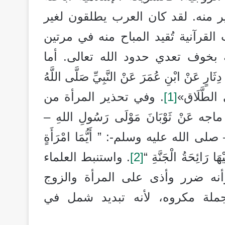
ر منه. لقد كان العرب يطلقون لغير
القرآنية تُقيد المباح منه في مرتين
 بخوف تعدي حدود الله تعالى. أما
َنْ ابْنِ عُمَرَ عَنْ النَّبِيِّ صَلَّى اللَّهُ
َى الطَّلَاق»
[1]
. وفي تحذير المرأة من
نْ ثَوْبَانَ مَوْلَى رَسُولِ اللهِ –
لى الله عليه وسلم-: ” أَيُّمَا امْرَأَةٍ
ا رَائِحَةُ الْجَنَّةِ “
[2]
. واستنبط العلماء
نه ضرر وأذى على المرأة والزوج
جملة مكروه، لأنه تبديد شمل في