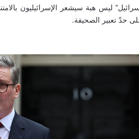
رائيل” ليس هبة سيشعر الإسرائيليون بالامتن
ى حدّ تعبير الصحيفة.