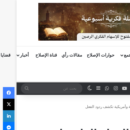
تمع
حوارات الإصلاح
مقالات رأي
قناة الإصلاح
أخبار
قضايا 
في
‫
وك
‫YouTube
انستقرام
واتساب
إضافة عمود جانبي
الوضع المظلم
بحث
‫X
عن
ة وأمريكية تكشف ردود الفعل
لي
ما