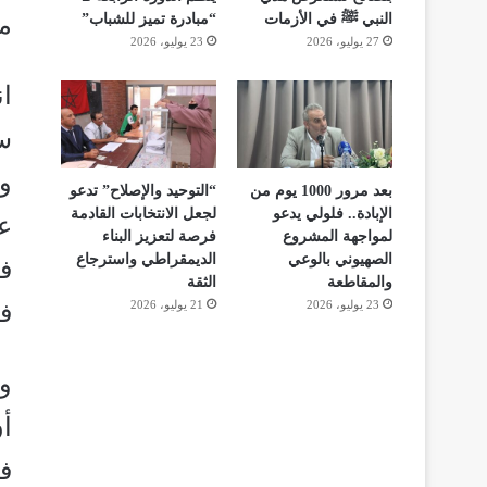
مس
النبي ﷺ في الأزمات
“مبادرة تميز للشباب”
27 يوليو، 2026
23 يوليو، 2026
ا
ست
و
بعد مرور 1000 يوم من
“التوحيد والإصلاح” تدعو
الإبادة.. فلولي يدعو
لجعل الانتخابات القادمة
ع
لمواجهة المشروع
فرصة لتعزيز البناء
الصهيوني بالوعي
الديمقراطي واسترجاع
في
والمقاطعة
الثقة
23 يوليو، 2026
21 يوليو، 2026
في
وت
أ
ف