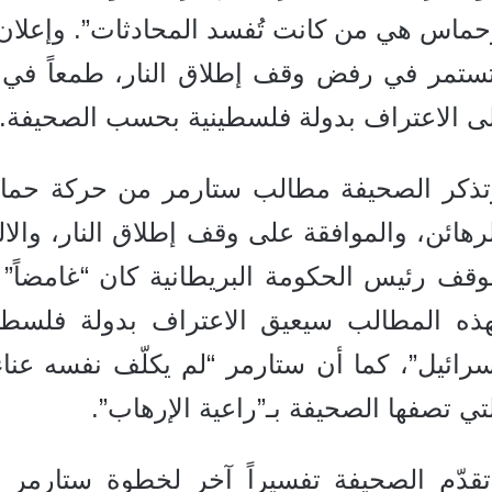
حماس هي من كانت تُفسد المحادثات”. وإعلان
تستمر في رفض وقف إطلاق النار، طمعاً في 
لى الاعتراف بدولة فلسطينية بحسب الصحيفة.
تذكر الصحيفة مطالب ستارمر من حركة حماس
رهائن، والموافقة على وقف إطلاق النار، والال
وقف رئيس الحكومة البريطانية كان “غامضاً”
هذه المطالب سيعيق الاعتراف بدولة فلس
سرائيل”، كما أن ستارمر “لم يكلّف نفسه عن
تي تصفها الصحيفة بـ”راعية الإرهاب”.
قدّم الصحيفة تفسيراً آخر لخطوة ستارمر يتع