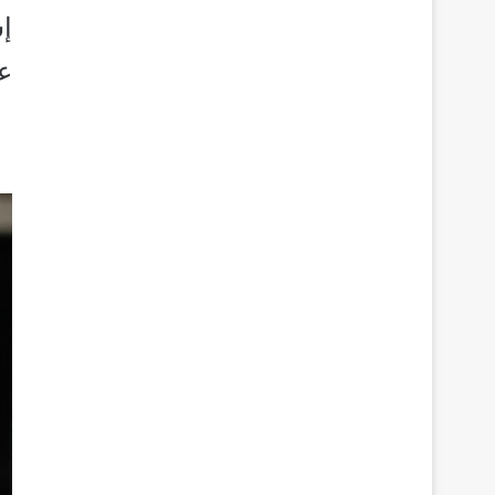
إس
عل