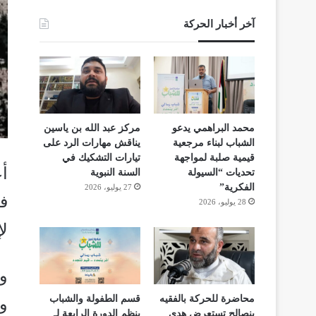
آخر أخبار الحركة
محمد البراهمي يدعو
مركز عبد الله بن ياسين
الشباب لبناء مرجعية
يناقش مهارات الرد على
قيمية صلبة لمواجهة
تيارات التشكيك في
أ
تحديات “السيولة
السنة النبوية
الفكرية”
27 يوليو، 2026
فل
28 يوليو، 2026
لإ
وأ
محاضرة للحركة بالفقيه
قسم الطفولة والشباب
و
بنصالح تستعرض هدي
ينظم الدورة الرابعة لـ