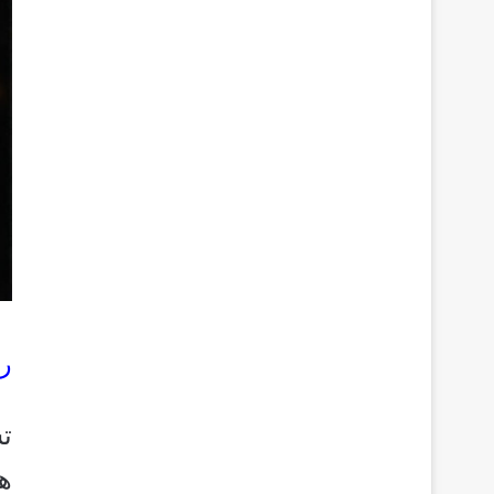
رئ
ت
ه