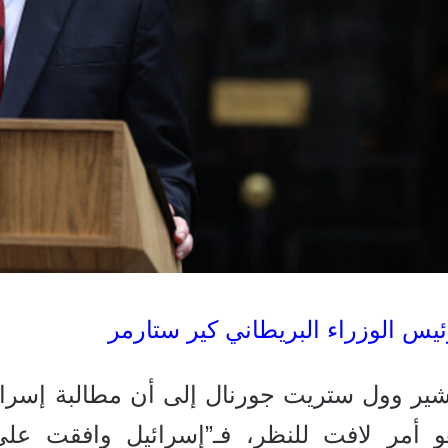
يس الوزراء البريطاني كير ستارمر
شير وول ستريت جورنال إلى أن مطالبة إسرائ
و أمر لافت للنظر، فـ”إسرائيل وافقت على و