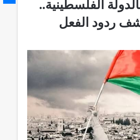
الدولة الفلسطينية..
شف ردود الفعل