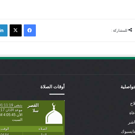
فيسبوك
‫X
للمشاركة :
لتواصلية
أوقات الصلاة
اح
عاة
اشر
ايسبوك