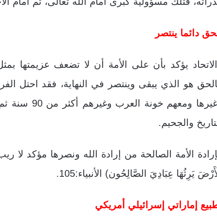
راته، فتلك مسؤولية كبرى أمام الله تعالى، ثم أمام الأج
حق دائما ينتصر
لاتحاد يؤكد بأن على الأمة أن لا تضعف عزيمتها بمثل
لحق هو الذي يبقى وينتصر في النهاية، فقد احتل ا
وغيرها ومعهم خ
تاريخ والجحيم
.
رادة الأمة الصالحة من إرادة الله ونصرها مؤكد لا ريب في(وَلَقَدْ 
أَرْضَ يَرِثُهَا عِبَادِيَ الصَّالِحُون) الأنبياء:105.
بيع إماراتي إسرائيلي أمريكي