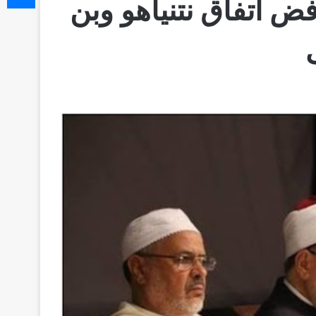
فض اتفاق نتنياهو وبن