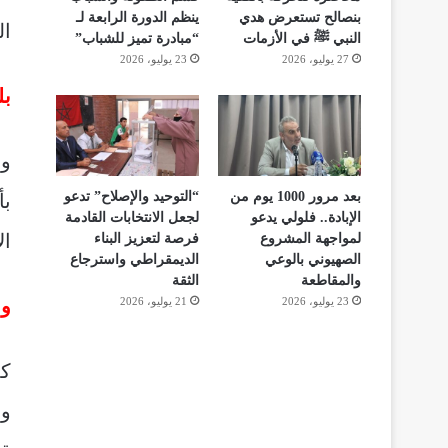
بنصالح تستعرض هدي
ينظم الدورة الرابعة لـ
ال
النبي ﷺ في الأزمات
“مبادرة تميز للشباب”
27 يوليو، 2026
23 يوليو، 2026
بل
بعد مرور 1000 يوم من
“التوحيد والإصلاح” تدعو
بأ
الإبادة.. فلولي يدعو
لجعل الانتخابات القادمة
ال
لمواجهة المشروع
فرصة لتعزيز البناء
الصهيوني بالوعي
الديمقراطي واسترجاع
والمقاطعة
الثقة
23 يوليو، 2026
21 يوليو، 2026
وا
كم
وي