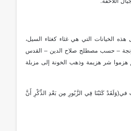
يال اللاحقة
.
 هذه الخيانات التي هي غثاء كغثاء السيل،
لفرنجة – حسب مصطلح صلاح الدين – القدس
ونة العرب وغيرهم أكثر من 90 سنة ثم هزموا شر هزيمة وذهب الخونة إلى مزبلة
كَتَبْنَا فِي الزَّبُورِ مِن بَعْدِ الذِّكْرِ أَنَّ