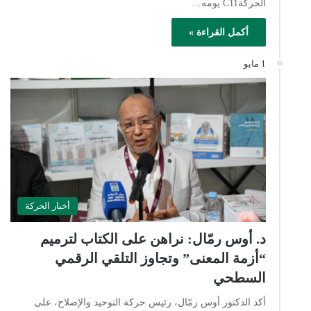
الحركةC11 يومه…
أكمل القراءة »
1 مايو
أخبار الحركة
د. أوس رمّال: نراهن على الكتاب لترميم
“أزمة المعنى” وتجاوز التلقي الرقمي
السطحي
أكد الدكتور أوس رمّال، رئيس حركة التوحيد والإصلاح، على