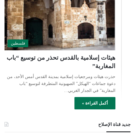
فلسطين
هيئات إسلامية بالقدس تحذر من توسيع “باب
المغاربة”
حذرت هيئات ومرجعيات إسلامية بمدينة القدس أمس الأحد، من
دعوة جماعات “الهيكل” الصهيونية المتطرفة لتوسيع “باب
المغاربة” في الجدار الغربي…
أكمل القراءة »
جديد قناة الإصلاح