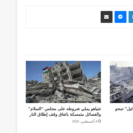
لينكدإن
ماسنجر
مشاركة عبر البريد
يل” تمحو
نتنياهو يملي شروطه على مجلس “السلام”
والفصائل متمسكة باتفاق وقف إطلاق النار
4 أغسطس، 2026