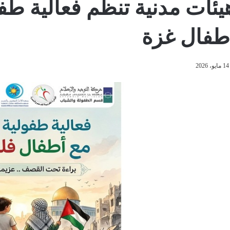
يئات مدنية تنظم فعالية طف
طفال غزة
14 مايو، 2026