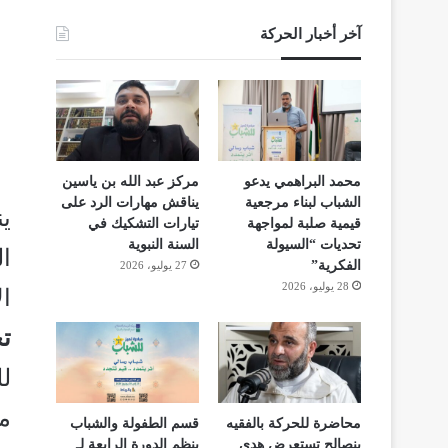
آخر أخبار الحركة
محمد البراهمي يدعو
مركز عبد الله بن ياسين
الشباب لبناء مرجعية
يناقش مهارات الرد على
ي
قيمية صلبة لمواجهة
تيارات التشكيك في
تحديات “السيولة
السنة النبوية
ال
الفكرية”
27 يوليو، 2026
28 يوليو، 2026
ا
ت
ل
م
محاضرة للحركة بالفقيه
قسم الطفولة والشباب
بنصالح تستعرض هدي
ينظم الدورة الرابعة لـ