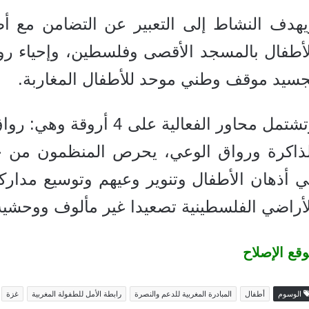
يهدف النشاط إلى التعبير عن التضامن مع أ
لأطفال بالمسجد الأقصى وفلسطين، وإحياء روح
جسيد موقف وطني موحد للأطفال المغاربة.
وتشتمل محاور الفعالية عل
لذاكرة ورواق الوعي، يحرص المنظمون من خلا
ي أذهان الأطفال وتنوير وعيهم وتوسيع مدار
لأراضي الفلسطينية تصعيدا غير مألوف ووحشي
قع الإصلاح
الوسوم
أطفال
المبادرة المغربية للدعم والنصرة
رابطة الأمل للطفولة المغربية
غزة