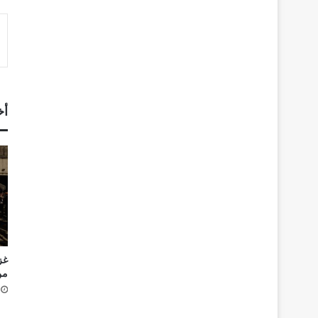
أخ
غز
من