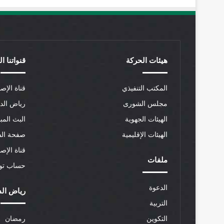
هيئات الحركة
قنواتنا ا
المكتب التنفيذي
قناة الإصل
مجلس الشورى
رياض الد
الهيئات الجهوية
البث المب
الهيئات الإقليمية
صفحة الف
قناة الإص
ملفات
حساب توي
الدعوة
رياض الد
التربية
التكوين
رمضان