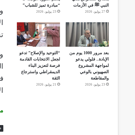
النبي ﷺ في الأزمات
“مبادرة تميز للشباب”
و
27 يوليو، 2026
23 يوليو، 2026
ا
ت
بعد مرور 1000 يوم من
“التوحيد والإصلاح” تدعو
الإبادة.. فلولي يدعو
لجعل الانتخابات القادمة
ا
لمواجهة المشروع
فرصة لتعزيز البناء
الصهيوني بالوعي
الديمقراطي واسترجاع
ف
والمقاطعة
الثقة
23 يوليو، 2026
21 يوليو، 2026
ا
مو