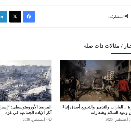
فيسبوك
‫X
للمشاركة :
بار / مقالات ذات صلة
ة .. الغارات والتدمير والتجويع أصدق إنباءً
المرصد الأورومتوسطي: “إسرائ
 وعود السلام وشعاراته
آثار الإبادة الجماعية في غزة
6 أغسطس، 2026
4 أغسطس، 2026