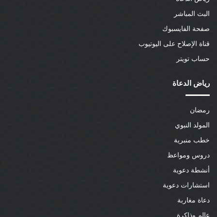
البث المباشر
صفحة الفايسبوك
قناة الإصلاح على اليوتيوب
حساب تويتر
رياض الدعاة
رمضان
المولد النبوي
خطب منبرية
دروس ومواعظ
أنشطة دعوية
استشارات دعوية
دعاة مغاربة
عالم وذاكرة