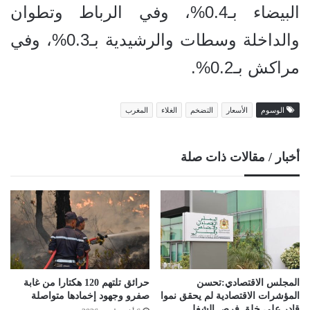
البيضاء بـ0.4%، وفي الرباط وتطوان
والداخلة وسطات والرشيدية بـ0.3%، وفي
مراكش بـ0.2%.
الوسوم
الأسعار
التضخم
الغلاء
المغرب
أخبار / مقالات ذات صلة
المجلس الاقتصادي:تحسن
حرائق تلتهم 120 هكتارا من غابة
المؤشرات الاقتصادية لم يحقق نموا
صفرو وجهود إخمادها متواصلة
قادر على خلق فرص الشغل