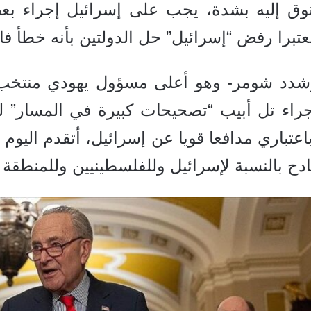
توق إليه بشدة، يجب على إسرائيل إجراء بع
عتبرا
رفض “إسرائيل” حل الدولتين بأنه خطأ فا
شدد شومر- وهو أعلى مسؤول يهودي منتخب ف
راء تل أبيب “تصحيحات كبيرة في المسار” لت
اعتباري مدافعا قويا عن إسرائيل، أتقدم اليوم
دح بالنسبة لإسرائيل وللفلسطينيين وللمنطقة و