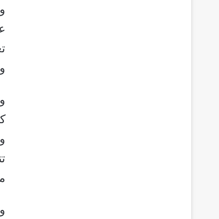
وأ
ع
ت
وا
و
ك
و
ت
مع
و