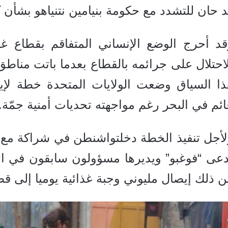
 حان للتشدد مع حكومة بنيامين نتنياهو بشأن ك
قد أحرج الوضع الإنساني المتفاقم بقطاع غز
احتلال على جرائمه بالقطاع بعدما باتت مناط
ذا السياق وضعت الولايات المتحدة خطة لإ
ئم في البحر رغم مواجهته تحديات أمنية جمّة.
لأجل تنفيذ الخطة دخلتواشنطن في شراكة مع
ُدعى “فوغبو” ويديرها مسؤولون سابقون في ا
 ذلك إيصال مليوني وجبة غذائية يوميا إلى قط