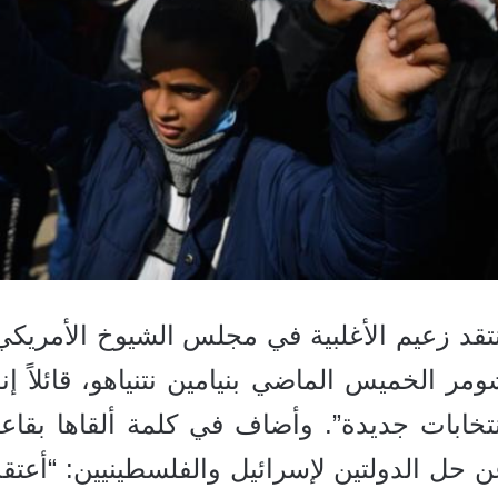
تقد زعيم الأغلبية في مجلس الشيوخ الأمريكي،
مر الخميس الماضي بنيامين نتنياهو، قائلاً إ
نتخابات جديدة”. وأضاف في كلمة ألقاها بق
 حل الدولتين لإسرائيل والفلسطينيين: “أعتقد 