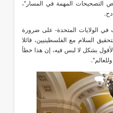
ض التصحيحات المهمة في المسار”،
دح.
ي الولايات المتحدة- على ضرورة
حقيق السلام مع الفلسطينيين، قائلا
 لأقول بشكل لا لبس فيه، إن هذا خطأ
للعالم”.