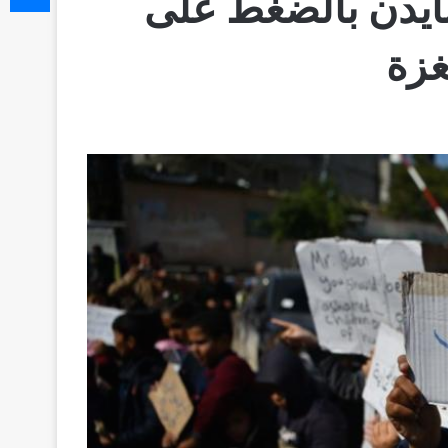
بايدن بالضغط على
غزة