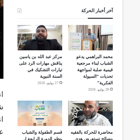
آخر أخبار الحركة
محمد البراهمي يدعو
مركز عبد الله بن ياسين
الشباب لبناء مرجعية
يناقش مهارات الرد على
قيمية صلبة لمواجهة
تيارات التشكيك في
تحديات “السيولة
السنة النبوية
الفكرية”
27 يوليو، 2026
28 يوليو، 2026
ان
شو
ا
عن
محاضرة للحركة بالفقيه
قسم الطفولة والشباب
بنصالح تستعرض هدي
ينظم الدورة الرابعة لـ