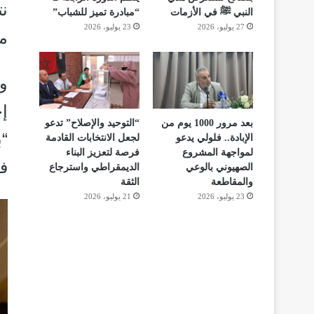
ن
النبي ﷺ في الأزمات
“مبادرة تميز للشباب”
27 يوليو، 2026
23 يوليو، 2026
م
و
إج
بعد مرور 1000 يوم من
“التوحيد والإصلاح” تدعو
“ب
الإبادة.. فلولي يدعو
لجعل الانتخابات القادمة
لمواجهة المشروع
فرصة لتعزيز البناء
فا
الصهيوني بالوعي
الديمقراطي واسترجاع
والمقاطعة
الثقة
23 يوليو، 2026
21 يوليو، 2026