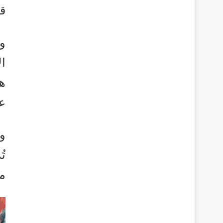
قد
و
ال
ه
عا
و
ت
من