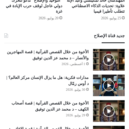
المهندسان خالد لمكينسي وعبد الإله
“التوحيد والإصلاح” تدعو لتحرك
علاوة: تحديات الذكاء الاصطناعي
دولي عاجل لوقف حرب الإبادة في
تتطلب تأطيرا قيميا
غزة
25 يوليو، 2026
20 يوليو، 2026
جديد قناة الإصلاح
الأخوة من خلال القصص القرآنية | قصة المهاجرين
والأنصار – د محمد عز الدين توفيق
1 أغسطس، 2026
مدارات فكرية: هل ما يزال الإنسان مركز العالم؟ |
د أوس رمّال
30 يوليو، 2026
الأخوة من خلال القصص القرآنية | قصة أصحاب
الكهف – د محمد عز الدين توفيق
29 يوليو، 2026
الأخوة من خلال القصص القرآنية | قصة الإفك – د