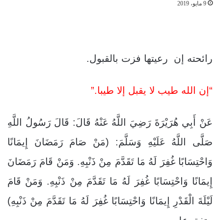
9 مايو، 2019
رائحته إن رعيتها فزت بالقبول.
“إن الله طيب لا يقبل إلا طيبا.”
عَنْ أَبِي هُرَيْرَةَ رَضِيَ اللَّهُ عَنْهُ قَالَ: قَالَ رَسُولُ اللَّهِ
صَلَّى اللَّهُ عَلَيْهِ وَسَلَّمَ: (مَنْ صَامَ رَمَضَانَ إِيمَانًا
وَاحْتِسَابًا غُفِرَ لَهُ مَا تَقَدَّمَ مِنْ ذَنْبِهِ. وَمَنْ قَامَ رَمَضَانَ
إِيمَانًا وَاحْتِسَابًا غُفِرَ لَهُ مَا تَقَدَّمَ مِنْ ذَنْبِهِ. وَمَنْ قَامَ
لَيْلَةَ الْقَدْرِ إِيمَانًا وَاحْتِسَابًا غُفِرَ لَهُ مَا تَقَدَّمَ مِنْ ذَنْبِهِ)