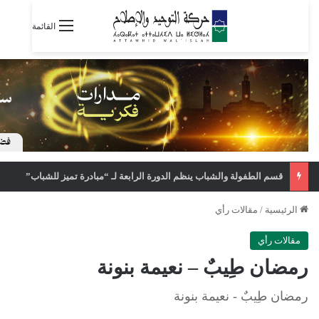
القائمة
قسم الطفولة والشباب ينظم الدورة الرابعة لـ “مبادرة تميز للشباب”
الرئيسية
/
مقالات رأي
مقالات رأي
رمضان طِيبٌ – نعيمة بنونة
رمضان طِيبٌ - نعيمة بنونة