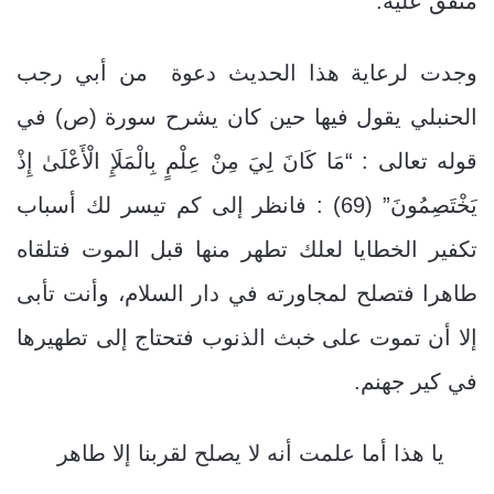
متفق عليه.
وجدت لرعاية هذا الحديث دعوة من أبي رجب
الحنبلي يقول فيها حين كان يشرح سورة (ص) في
قوله تعالى : “مَا كَانَ لِيَ مِنْ عِلْمٍ بِالْمَلَإِ الْأَعْلَىٰ إِذْ
يَخْتَصِمُونَ” (69) : فانظر إلى كم تيسر لك أسباب
تكفير الخطايا لعلك تطهر منها قبل الموت فتلقاه
طاهرا فتصلح لمجاورته في دار السلام، وأنت تأبى
إلا أن تموت على خبث الذنوب فتحتاج إلى تطهيرها
في كير جهنم.
يا هذا أما علمت أنه لا يصلح لقربنا إلا طاهر