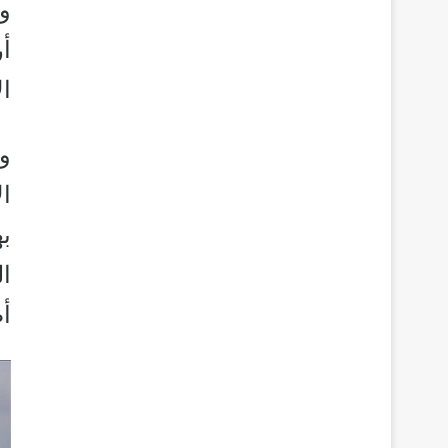
و
أ
ال
وف
ا
به
أط