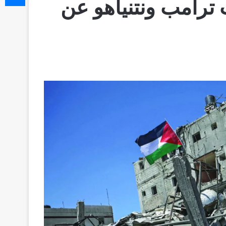
رامب ونتنياهو عن