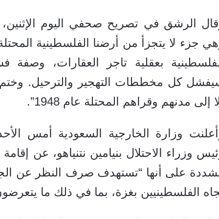
قال الرشق في تصريح صحفي اليوم الإثنين، إ
ي جزء لا يتجزأ من أرضنا الفلسطينية المحتلة
لفلسطينية بعقلية تاجر العقارات، وصفة 
يفشل كل مخططات التهجير والترحيل.
وختم 
ا إلى مدنهم وقراهم المحتلة عام 1948”.
يس وزراء الاحتلال بنيامين نتنياهو، عن إقام
ددة على أنها “تستهدف صرف النظر عن الجرائم
اه الفلسطينيين بغزة، بما في ذلك ما يتعرضو