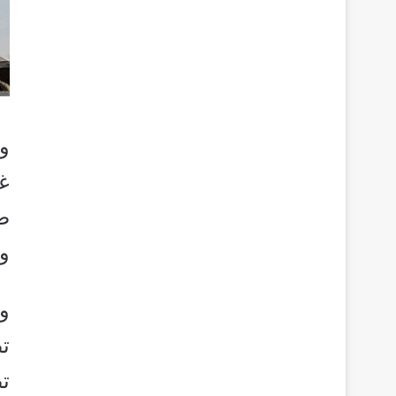
وش
غ
ض
و
و
ت
ت