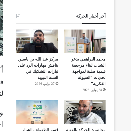
آخر أخبار الحركة
محمد البراهمي يدعو
مركز عبد الله بن ياسين
الشباب لبناء مرجعية
يناقش مهارات الرد على
أك
قيمية صلبة لمواجهة
تيارات التشكيك في
تحديات “السيولة
السنة النبوية
الفكرية”
27 يوليو، 2026
28 يوليو، 2026
لت
وأ
ا
محاضرة للحركة بالفقيه
قسم الطفولة والشباب