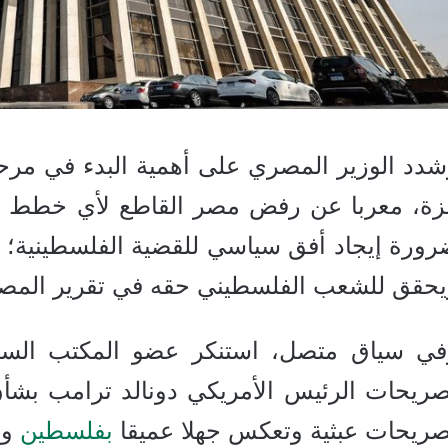
دد الوزير المصري على أهمية البدء في مرحلة
زة، معربا عن رفض مصر القاطع لأي خطط قد 
رورة إيجاد أفق سياسي للقضية الفلسطينية؛ 
يحقق للشعب الفلسطيني حقه في تقرير المصي
في سياق متصل، استنكر عضو المكتب الس
صريحات الرئيس الأمريكي دونالد ترامب بشأن 
صريحات عبثية وتعكس جهلا عميقا
بفلسطين
وا