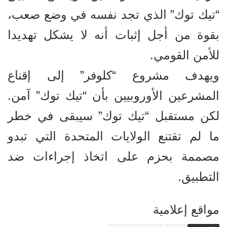
“تيك توك” الذي تجد نفسه في وضع صعب،
بقوة من أجل إثبات أنه لا يشكل تهديدا
للأمن القومي.
ويهدف مشروع “كلوفر” إلى إقناع
المشرعين الأوروبيين بأن “تيك توك” آمن.
لكن مستقبل “تيك توك” سيبقى في خطر
ما لم تقتنع الولايات المتحدة التي تبدو
مصممة بحزم على اتخاذ إجراءات ضد
التطبيق.
مواقع إعلامية