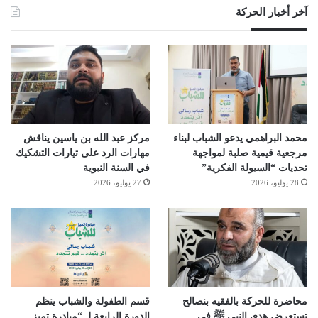
آخر أخبار الحركة
محمد البراهمي يدعو الشباب لبناء
مركز عبد الله بن ياسين يناقش
مرجعية قيمية صلبة لمواجهة
مهارات الرد على تيارات التشكيك
تحديات “السيولة الفكرية”
في السنة النبوية
28 يوليو، 2026
27 يوليو، 2026
محاضرة للحركة بالفقيه بنصالح
قسم الطفولة والشباب ينظم
تستعرض هدي النبي ﷺ في
الدورة الرابعة لـ “مبادرة تميز