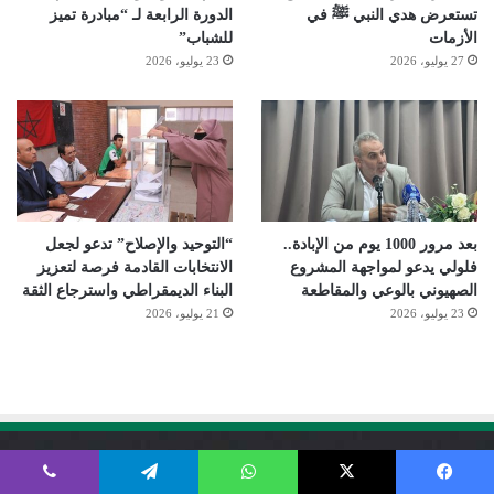
تستعرض هدي النبي ﷺ في
الدورة الرابعة لـ “مبادرة تميز
الأزمات
للشباب”
27 يوليو، 2026
23 يوليو، 2026
بعد مرور 1000 يوم من الإبادة..
“التوحيد والإصلاح” تدعو لجعل
فلولي يدعو لمواجهة المشروع
الانتخابات القادمة فرصة لتعزيز
الصهيوني بالوعي والمقاطعة
البناء الديمقراطي واسترجاع الثقة
23 يوليو، 2026
21 يوليو، 2026
هيئات الحركة
يسبوك
‫X
واتساب
تيلقرام
ڤايبر