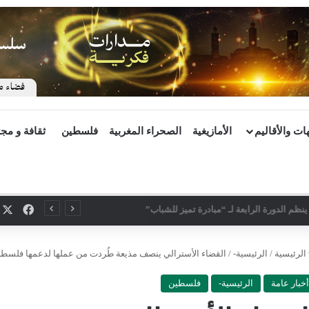
ات والأقاليم
الأمازيغية
الصحراء المغربية
فلسطين
ثقافة و مج
X
فيسب
ينظم الدورة الرابعة لـ “مبادرة تميز للشباب”
الرئيسية
/
الرئيسية-
/
القضاء الأسترالي ينصف مذيعة طُردت من عملها لدعمها فلسط
أخبار عامة
الرئيسية-
فلسطين