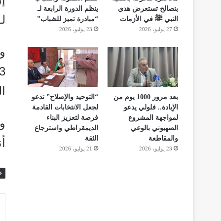
بنصالح تستعرض هدي
ينظم الدورة الرابعة لـ
لـ
النبي ﷺ في الأزمات
“مبادرة تميز للشباب”
27 يوليو، 2026
23 يوليو، 2026
ال
بعد مرور 1000 يوم من
“التوحيد والإصلاح” تدعو
الإبادة.. فلولي يدعو
لجعل الانتخابات القادمة
لمواجهة المشروع
فرصة لتعزيز البناء
و
الصهيوني بالوعي
الديمقراطي واسترجاع
والمقاطعة
الثقة
أن
23 يوليو، 2026
21 يوليو، 2026