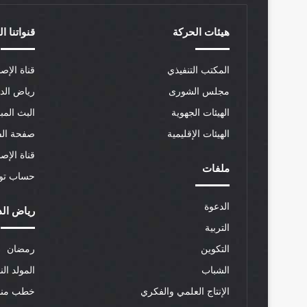
هيئات الحركة
قنواتنا ا
المكتب التنفيذي
قناة الإصل
مجلس الشورى
رياض الد
الهيئات الجهوية
البث المب
الهيئات الإقليمية
صفحة الف
قناة الإص
ملفات
حساب توي
الدعوة
رياض الد
التربية
التكوين
رمضان
الشباب
المولد الن
الإنتاج العلمي والفكري
خطب منب