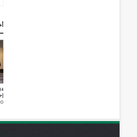
أخ
إج