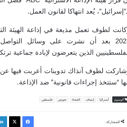
”إسرائيل”، يُعد انتهاكا لقانون العمل.
2023 بعد أن نشرت على وسائل التواصل
فلسطينيين الذين يتعرضون لإبادة جماعية ترتكب
شاركت لطوف آنذاك تدوينات أعربت فيها عن “
ها “ستتخذ إجراءات قانونية” ضد الإذاعة.
الوسوم
أستراليا
إنصاف
القضاء
تعويض
فلسطين
فيسبوك
‫X
للمشاركة :