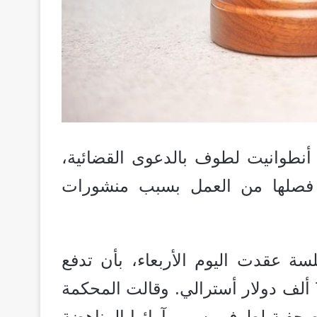
أنطوانيت لطوف بالدعوى القضائية،
عد فصلها من العمل بسبب منشورات
سة عقدت اليوم الأربعاء، بأن تدفع
هيئة الإذاعة تعويضا ماليا لصالح لطوف قدره 70 ألف دولار أسترالي. وقالت المحكمة
ذاعة الأسترالية “ABC” فصل الصحفية لطوف بسبب آرائها المناهضة