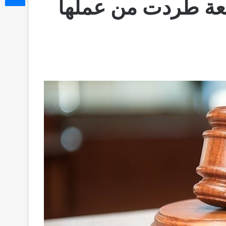
عة طُردت من عملها