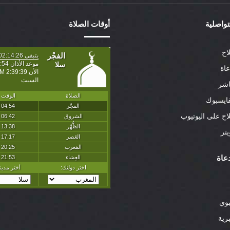
لتواصلية
أوقات الصلاة
اح
عاة
اشر
ايسبوك
لاح على اليوتيوب
تر
عاة
بوي
رية