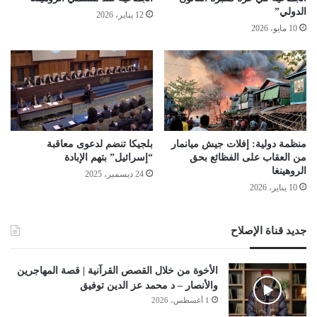
الدولي”
12 يناير، 2026
10 مايو، 2026
منظمة دولية: إفلات جيش ميانمار
بلجيكا تنضم لدعوى معاقبة
من العقاب على الفظائع بحق
“إسرائيل” بتهم الإبادة
الروهينغا
24 ديسمبر، 2025
10 يناير، 2026
جديد قناة الإصلاح
الأخوة من خلال القصص القرآنية | قصة المهاجرين
والأنصار – د محمد عز الدين توفيق
1 أغسطس، 2026