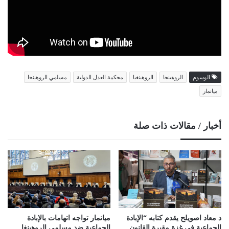
الوسوم
الروهينجا
الروهينغيا
محكمة العدل الدولية
مسلمي الروهينجا
ميانمار
أخبار / مقالات ذات صلة
د معاد اصويلح يقدم كتابه “الإبادة
ميانمار تواجه اتهامات بالإبادة
الجماعية في غزة مقبرة القانون
الجماعية ضد مسلمي الروهينغا