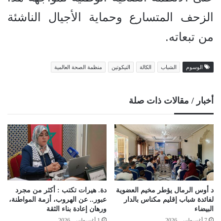
الزحف المتسارع وحماية الأجيال الناشئة
من تبعاته.
الوسوم
الشباب
الكالة
النيكوتين
منظمة الصحة العالمية
أخبار / مقالات ذات صلة
د أوس الرمال يؤطر مخيم العضوية
دة. هيرات تكتب : أكثر من مجرد
لفائدة شباب إقليم مكناس بالدار
عبور.. عن الهروب، أزمة المواطنة،
البيضاء
ورهان إعادة بناء الثقة
7 أغسطس، 2026
1 أغسطس، 2026