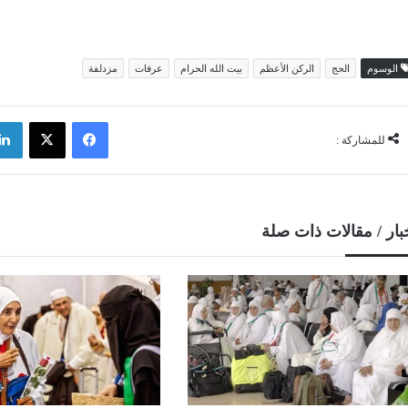
الوسوم
الحج
الركن الأعظم
بيت الله الحرام
عرفات
مزدلفة
فيسبوك
‫X
للمشاركة :
بار / مقالات ذات صلة