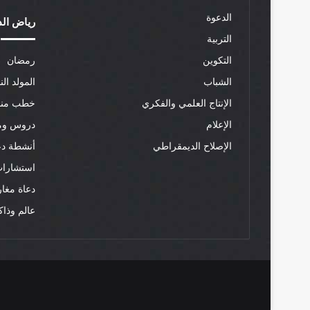
الدعوة
رياض الد
التربية
التكوين
رمضان
الشباب
المولد الن
الإنتاج العلمي والفكري
خطب منب
الإعلام
دروس وم
الإصلاح الديمقراطي
أنشطة دع
استشارات
دعاة مغار
عالم وذاك