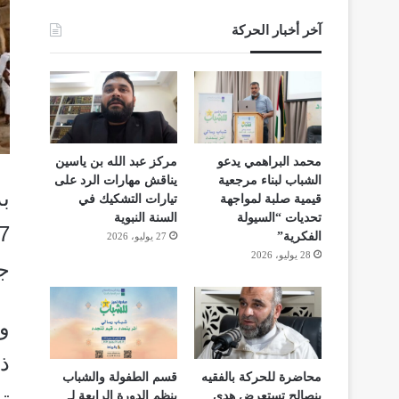
آخر أخبار الحركة
محمد البراهمي يدعو
مركز عبد الله بن ياسين
الشباب لبناء مرجعية
يناقش مهارات الرد على
بد
قيمية صلبة لمواجهة
تيارات التشكيك في
تحديات “السيولة
السنة النبوية
الفكرية”
27 يوليو، 2026
28 يوليو، 2026
ج
وق
محاضرة للحركة بالفقيه
قسم الطفولة والشباب
ت
بنصالح تستعرض هدي
ينظم الدورة الرابعة لـ