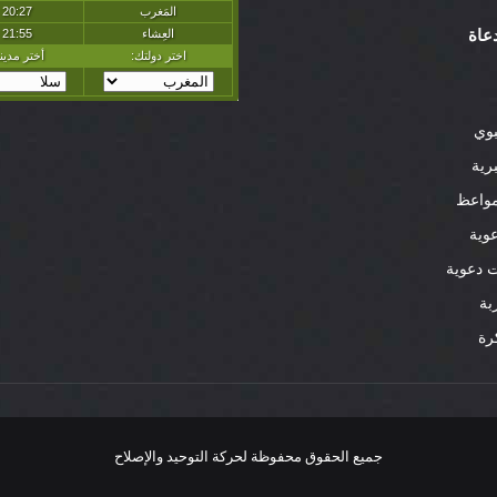
عاة
بوي
رية
واعظ
وية
 دعوية
بة
رة
جميع الحقوق محفوظة لحركة التوحيد والإصلاح