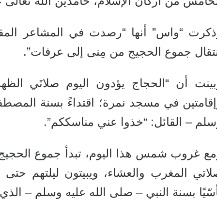
خامس من أركان الإسلام، حامدين الله تعالى ع
ذكرت “واس” أنها “رصدت في المشاعر المقدسة
تقال جموع الحجيج من مِنى إلى عرفات”.
بينت أن “الحجاج يؤدون اليوم صلاتَي الظهر
إقامتين في مسجد نمرة؛ اقتداءً بسنة المصط
لم – القائل: “خذوا عني مناسككم”.
مع غروب شمس هذا اليوم، تبدأ جموع الحجيج ن
لاتي المغرب والعشاء، ويبيتون ليلتهم حتى 
سّيًا بسنة النبي – صلى الله عليه وسلم – الذي