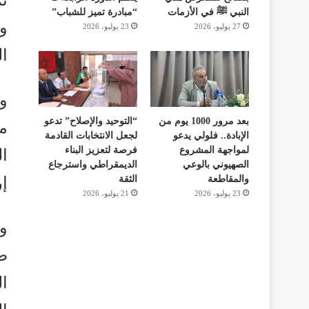
النبي ﷺ في الأزمات
“مبادرة تميز للشباب”
وا
27 يوليو، 2026
23 يوليو، 2026
ال
وأ
بعد مرور 1000 يوم من
“التوحيد والإصلاح” تدعو
م
الإبادة.. فلولي يدعو
لجعل الانتخابات القادمة
لمواجهة المشروع
فرصة لتعزيز البناء
ا
الصهيوني بالوعي
الديمقراطي واسترجاع
إ
والمقاطعة
الثقة
23 يوليو، 2026
21 يوليو، 2026
و
ض
ال