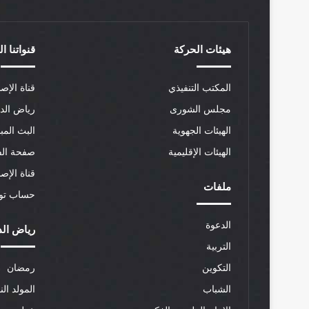
هيئات الحركة
قنواتنا ا
المكتب التنفيذي
قناة الإصل
مجلس الشورى
رياض الد
الهيئات الجهوية
البث المب
الهيئات الإقليمية
صفحة الف
قناة الإص
ملفات
حساب توي
الدعوة
رياض الد
التربية
التكوين
رمضان
الشباب
المولد الن