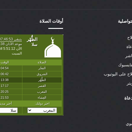
لتواصلية
أوقات الصلاة
اح
عاة
اشر
ايسبوك
لاح على اليوتيوب
تر
عاة
بوي