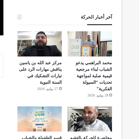
آخر أخبار الحركة
محمد البراهمي يدعو
مركز عبد الله بن ياسين
الشباب لبناء مرجعية
يناقش مهارات الرد على
قيمية صلبة لمواجهة
تيارات التشكيك في
تحديات “السيولة
السنة النبوية
الفكرية”
27 يوليو، 2026
28 يوليو، 2026
محاضرة للحركة بالفقيه
قسم الطفولة والشباب