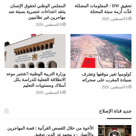
تحقيق DW : المعلومات المضللة
المجلس الوطني لحقوق الإنسان
غذّت أزمة سبتة المحتلة
ينتقد اعتداءات عنصرية بسبتة ضد
مهاجرين غير نظاميين
8 أغسطس، 2026
8 أغسطس، 2026
وزارة التربية الوطنية:7شتنبر موعد
كولومبيا تغير موقفها وتعترف
الانطلاقة الفعلیة للدراسة بكل
بسيادة المغرب على صحرائه
أسلاك ومستویات التعلیم
8 أغسطس، 2026
8 أغسطس، 2026
جديد قناة الإصلاح
الأخوة من خلال القصص القرآنية | قصة المهاجرين
والأنصار – د محمد عز الدين توفيق