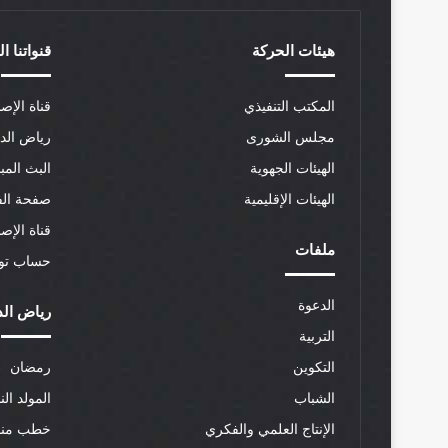
هيئات الحركة
قنواتنا ا
المكتب التنفيذي
قناة الإصل
مجلس الشورى
رياض الد
الهيئات الجهوية
البث المب
الهيئات الإقليمية
صفحة الف
قناة الإص
ملفات
حساب توي
الدعوة
رياض الد
التربية
التكوين
رمضان
الشباب
المولد الن
الإنتاج العلمي والفكري
خطب منب