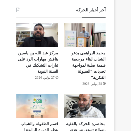
آخر أخبار الحركة
محمد البراهمي يدعو
مركز عبد الله بن ياسين
الشباب لبناء مرجعية
يناقش مهارات الرد على
قيمية صلبة لمواجهة
تيارات التشكيك في
تحديات “السيولة
السنة النبوية
الفكرية”
27 يوليو، 2026
28 يوليو، 2026
محاضرة للحركة بالفقيه
قسم الطفولة والشباب
بنصالح تستعرض هدي
ينظم الدورة الرابعة لـ