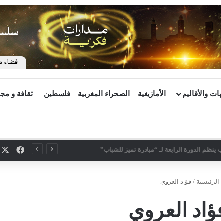
ات والأقاليم
الأمازيغية
الصحراء المغربية
فلسطين
ثقافة و مج
X
فيسب
 ينظم الدورة الرابعة لـ “مبادرة تميز للشباب”
الرئيسية
/
فؤاد العروي
ؤاد العروي