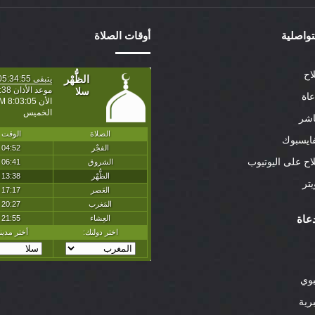
لتواصلية
أوقات الصلاة
اح
عاة
اشر
ايسبوك
لاح على اليوتيوب
تر
عاة
بوي
رية