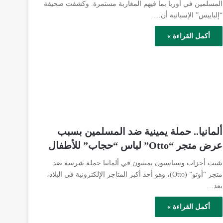
المسلمين في أوربا بما فيهم المغاربة مستمرة. وكشفت صحيفة
“إلباييس” الإسبانية أن…
أكمل القراءة »
ألمانيا.. حملة يمينية ضد المسلمين بسبب
عرض متجر “Otto” لباس “حجاب” للأطفال
شنت أحزاب وسياسيون يمينيون في ألمانيا حملة شرسة ضد
متجر “أوتو” (Otto)، وهو أحد أكبر المتاجر الإلكترونية في البلاد،
بعد…
أكمل القراءة »