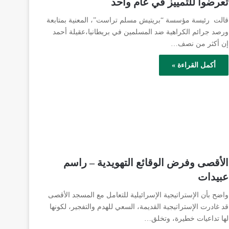
تعرضوا للتمييز في عام واحد
قالت رئيسة مؤسسة “بريتيش مسلم تراست”، المعنية بمتابعة
ورصد جرائم الكراهية ضد المسلمين في بريطانيا،عقيلة أحمد
إن أكثر من نصف…
أكمل القراءة »
الأقصى وفرض الوقائع التهويدية – راسم
عبيدات
واضح بأن الإستراتيجية الإسرائيلية للتعامل مع المسجد الأقصى
قد غادرت الإستراتيجية القديمة، السعي للهدم والتفجير، لكونها
لها تداعيات خطيرة، وتخلق…