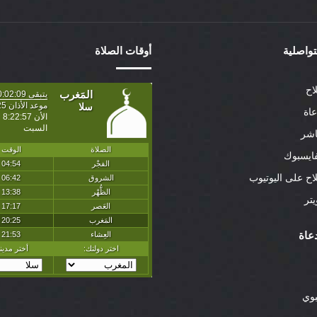
لتواصلية
أوقات الصلاة
اح
عاة
اشر
ايسبوك
لاح على اليوتيوب
تر
عاة
بوي