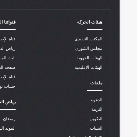
هيئات الحركة
قنواتنا ا
المكتب التنفيذي
قناة الإصل
مجلس الشورى
رياض الد
الهيئات الجهوية
البث المب
الهيئات الإقليمية
صفحة الف
قناة الإص
ملفات
حساب توي
الدعوة
رياض الد
التربية
التكوين
رمضان
الشباب
المولد الن