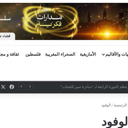
ات والأقاليم
الأمازيغية
الصحراء المغربية
فلسطين
ثقافة و مج
X
فيسب
ينظم الدورة الرابعة لـ “مبادرة تميز للشباب”
الرئيسية
/
الوفود
لوفود