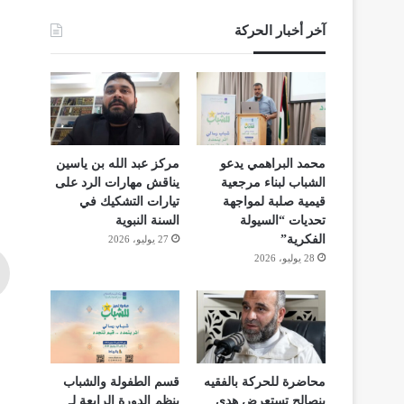
آخر أخبار الحركة
محمد البراهمي يدعو
مركز عبد الله بن ياسين
الشباب لبناء مرجعية
يناقش مهارات الرد على
قيمية صلبة لمواجهة
تيارات التشكيك في
تحديات “السيولة
السنة النبوية
الفكرية”
27 يوليو، 2026
28 يوليو، 2026
محاضرة للحركة بالفقيه
قسم الطفولة والشباب
بنصالح تستعرض هدي
ينظم الدورة الرابعة لـ