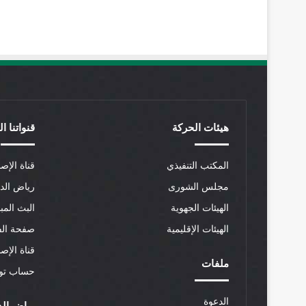
هيئات الحركة
قنواتنا ا
المكتب التنفيذي
قناة الإصل
مجلس الشورى
رياض الد
الهيئات الجهوية
البث المب
الهيئات الإقليمية
صفحة الف
قناة الإص
ملفات
حساب توي
الدعوة
رياض الد