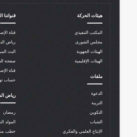
هيئات الحركة
قنواتنا ا
المكتب التنفيذي
قناة الإصل
مجلس الشورى
رياض الد
الهيئات الجهوية
البث المب
الهيئات الإقليمية
صفحة الف
قناة الإص
ملفات
حساب توي
الدعوة
رياض الد
التربية
التكوين
رمضان
الشباب
المولد الن
الإنتاج العلمي والفكري
خطب منب