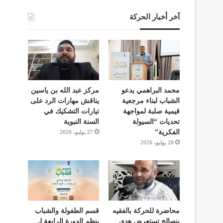
آخر أخبار الحركة
محمد البراهمي يدعو
مركز عبد الله بن ياسين
الشباب لبناء مرجعية
يناقش مهارات الرد على
قيمية صلبة لمواجهة
تيارات التشكيك في
تحديات “السيولة
السنة النبوية
الفكرية”
27 يوليو، 2026
28 يوليو، 2026
محاضرة للحركة بالفقيه
قسم الطفولة والشباب
بنصالح تستعرض هدي
ينظم الدورة الرابعة لـ