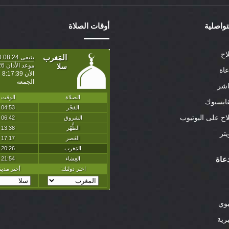
لتواصلية
أوقات الصلاة
اح
عاة
اشر
ايسبوك
لاح على اليوتيوب
تر
عاة
بوي
رية